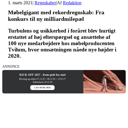
1. marts 2021
|
Regnskaber
|
Af
Redaktion
Møbelgigant med rekordregnskab: Fra
konkurs til ny milliardmilepæl
Turbulens og usikkerhed i foråret blev hurtigt
erstattet af høj efterspørgsel og ansættelse af
100 nye medarbejdere hos møbelproducenten
Tvilum, hvor omsætningen nåede nye højder i
2020.
ANNONCE
KICK OFF 2027 - Kom godt fra start
Herning og online 07.12.26 + 08.12.26 + 12.01.27
København 10.12.26
LÆS MERE HER