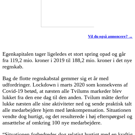
Vil du også annoncere? →
Egenkapitalen tager ligeledes et stort spring opad og går
fra 119,2 mio. kroner i 2019 til 188,2 mio. kroner i det nye
regnskab.
Bag de flotte regnskabstal gemmer sig et år med
udfordringer. Lockdown i marts 2020 som konsekvens af
Covid-19 betød, at næsten alle Tvilums markeder blev
lukket fra den ene dag til den anden. Tvilum måtte derfor
lukke næsten alle sine aktiviteter ned og sende praktisk talt
alle medarbejdere hjem med lønkompensation. Situationen
vendte dog hurtigt, og det resulterede i høj efterspørgsel og
ansættelse af omkring 100 nye medarbejdere.
“Situationen forbedredes dog relativt hurtigt med en kraftig