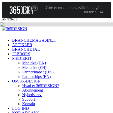
Dette er en annonce. Klik for at gå til
forsiden
ANNONCE
BRANCHEMAGASINET
ARTIKLER
BRANCHETAL
JOBBØRS
MEDIEKIT
Mediekit (DK)
Media kit (EN)
Partnerskaber (DK)
Partnerships (EN)
OM 365DESIGN
Hvad er 365DESIGN?
Abonnement
Nyhedsbrev
Support
Kontakt
LOG IND
KØB ADGANG