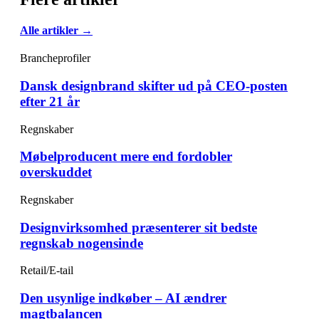
Alle artikler →
Brancheprofiler
Dansk designbrand skifter ud på CEO-posten
efter 21 år
Regnskaber
Møbelproducent mere end fordobler
overskuddet
Regnskaber
Designvirksomhed præsenterer sit bedste
regnskab nogensinde
Retail/E-tail
Den usynlige indkøber – AI ændrer
magtbalancen