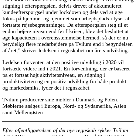
stigning i efterspørgslen, delvis drevet af akkumuleret
kundeefterspørgsel under lockdown og dels ved at øge
fokus på hjemmet og hjemmet som arbejdsplads i lyset af
fortsatte rejsebegrænsninger. Da efterspørgslen steg til et
endnu højere niveau end før I krisen, blev det besluttet at
øge kapaciteten i overensstemmelse hermed, så der er nu
betydeligt flere medarbejdere på Tvilum end i begyndelsen
af ​​året,” skriver ledelsen i regnskabet om årets udvikling.
Ledelsen forventer, at den positive udvikling i 2020 vil
fortsætte videre ind i 2021. En forventning, der er baseret
på et fortsat højt aktivitetsniveau, en stigning i
produktiviteten og en positiv udvikling fra både produkt-
og markedsmiks, lyder det i regnskabet.
Tvilum producerer sine møbler i Danmark og Polen.
Møblerne sælges i Europa, Nord- og Sydamerika, Asien
samt Mellemøsten
Efter offentliggørelsen af det nye regnskab rykker Tvilum