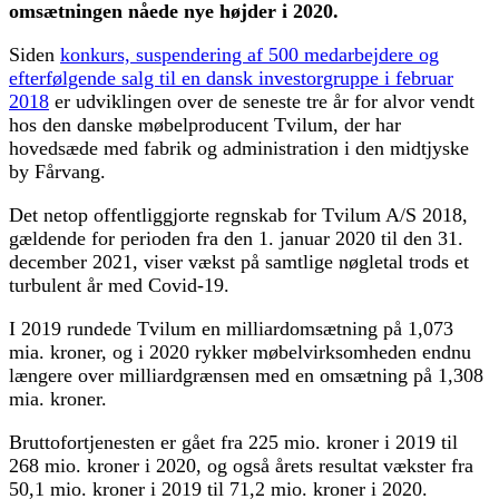
omsætningen nåede nye højder i 2020.
Siden
konkurs, suspendering af 500 medarbejdere og
efterfølgende salg til en dansk investorgruppe i februar
2018
er udviklingen over de seneste tre år for alvor vendt
hos den danske møbelproducent Tvilum, der har
hovedsæde med fabrik og administration i den midtjyske
by Fårvang.
Det netop offentliggjorte regnskab for Tvilum A/S 2018,
gældende for perioden fra den 1. januar 2020 til den 31.
december 2021, viser vækst på samtlige nøgletal trods et
turbulent år med Covid-19.
I 2019 rundede Tvilum en milliardomsætning på 1,073
mia. kroner, og i 2020 rykker møbelvirksomheden endnu
længere over milliardgrænsen med en omsætning på 1,308
mia. kroner.
Bruttofortjenesten er gået fra 225 mio. kroner i 2019 til
268 mio. kroner i 2020, og også årets resultat vækster fra
50,1 mio. kroner i 2019 til 71,2 mio. kroner i 2020.