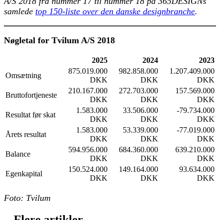
A/S 2018 fra nummer 17 til nummer 18 på 365DESIGNs
samlede
top 150-liste over den danske designbranche
.
Nøgletal for Tvilum A/S 2018
2025
2024
2023
875.019.000
982.858.000
1.207.409.000
Omsætning
DKK
DKK
DKK
210.167.000
272.703.000
157.569.000
Bruttofortjeneste
DKK
DKK
DKK
1.583.000
33.506.000
-79.734.000
Resultat før skat
DKK
DKK
DKK
1.583.000
53.339.000
-77.019.000
Årets resultat
DKK
DKK
DKK
594.956.000
684.360.000
639.210.000
Balance
DKK
DKK
DKK
150.524.000
149.164.000
93.634.000
Egenkapital
DKK
DKK
DKK
Foto: Tvilum
Flere artikler