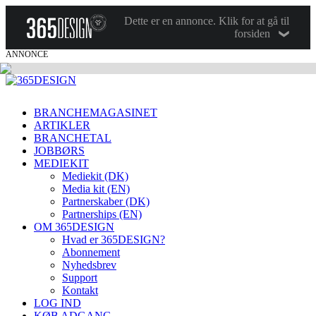
Dette er en annonce. Klik for at gå til
forsiden
ANNONCE
BRANCHEMAGASINET
ARTIKLER
BRANCHETAL
JOBBØRS
MEDIEKIT
Mediekit (DK)
Media kit (EN)
Partnerskaber (DK)
Partnerships (EN)
OM 365DESIGN
Hvad er 365DESIGN?
Abonnement
Nyhedsbrev
Support
Kontakt
LOG IND
KØB ADGANG