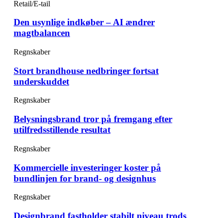
Retail/E-tail
Den usynlige indkøber – AI ændrer
magtbalancen
Regnskaber
Stort brandhouse nedbringer fortsat
underskuddet
Regnskaber
Belysningsbrand tror på fremgang efter
utilfredsstillende resultat
Regnskaber
Kommercielle investeringer koster på
bundlinjen for brand- og designhus
Regnskaber
Designbrand fastholder stabilt niveau trods