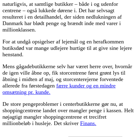
naturligvis, at samtlige butikker – både i og udenfor
centrene – også lukkede dørene i. Det har selvsagt
resulteret i en detailhandel, der siden nedlukningen af
Danmark har blødt penge og brændt inde med varer i
millionklassen.
For at undgå opsigelser af lejemål og en herafkommen
butiksdød var mange udlejere hurtige til at give sine lejere
henstand.
Mens gågadebutikkerne selv har været herre over, hvornår
de igen ville åbne op, fik storcentrene først grønt lys til
åbning i midten af maj, og storcenterejerne forventede
allerede fra førstedagen
færre kunder og en mindre
omsætning pr. kunde.
De store pengeproblemer i centerbutikkerne gør nu, at
shoppingcentrene landet over mangler penge i kassen. Helt
nøjagtigt mangler shoppingcentrene et trecifret
millionbeløb i husleje. Det skriver
Finans.