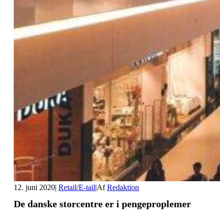
12. juni 2020
|
Retail/E-tail
|
Af
Redaktion
De danske storcentre er i pengeproplemer