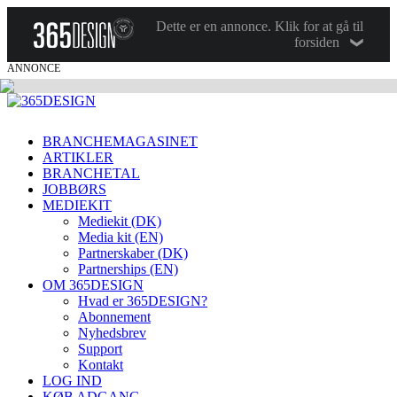
Dette er en annonce. Klik for at gå til
forsiden
ANNONCE
BRANCHEMAGASINET
ARTIKLER
BRANCHETAL
JOBBØRS
MEDIEKIT
Mediekit (DK)
Media kit (EN)
Partnerskaber (DK)
Partnerships (EN)
OM 365DESIGN
Hvad er 365DESIGN?
Abonnement
Nyhedsbrev
Support
Kontakt
LOG IND
KØB ADGANG