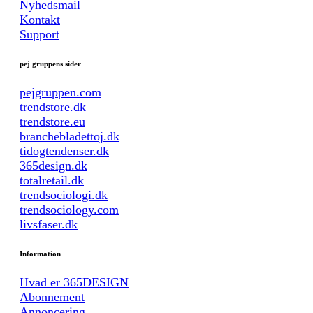
Nyhedsmail
Kontakt
Support
pej gruppens sider
pejgruppen.com
trendstore.dk
trendstore.eu
branchebladettoj.dk
tidogtendenser.dk
365design.dk
totalretail.dk
trendsociologi.dk
trendsociology.com
livsfaser.dk
Information
Hvad er 365DESIGN
Abonnement
Annoncering