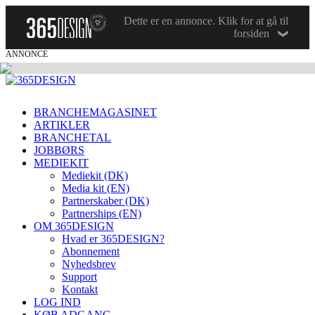
Dette er en annonce. Klik for at gå til
forsiden
ANNONCE
BRANCHEMAGASINET
ARTIKLER
BRANCHETAL
JOBBØRS
MEDIEKIT
Mediekit (DK)
Media kit (EN)
Partnerskaber (DK)
Partnerships (EN)
OM 365DESIGN
Hvad er 365DESIGN?
Abonnement
Nyhedsbrev
Support
Kontakt
LOG IND
KØB ADGANG