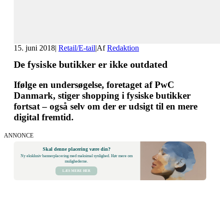
15. juni 2018
|
Retail/E-tail
|
Af
Redaktion
De fysiske butikker er ikke outdated
Ifølge en undersøgelse, foretaget af PwC
Danmark, stiger shopping i fysiske butikker
fortsat – også selv om der er udsigt til en mere
digital fremtid.
ANNONCE
Skal denne placering være din?
Ny eksklusiv bannerplacering med maksimal synlighed. Hør mere om
mulighederne.
LÆS MERE HER