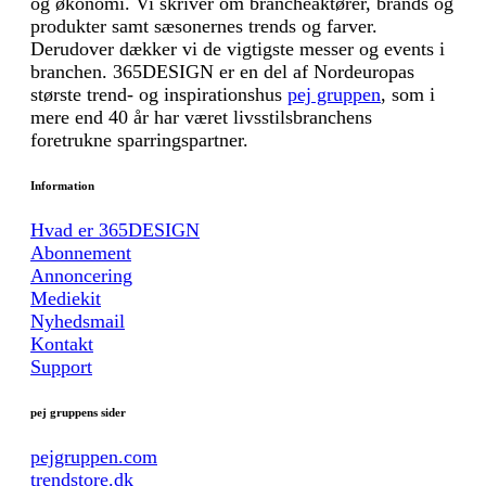
og økonomi. Vi skriver om brancheaktører, brands og
produkter samt sæsonernes trends og farver.
Derudover dækker vi de vigtigste messer og events i
branchen. 365DESIGN er en del af Nordeuropas
største trend- og inspirationshus
pej gruppen
, som i
mere end 40 år har været livsstilsbranchens
foretrukne sparringspartner.
Information
Hvad er 365DESIGN
Abonnement
Annoncering
Mediekit
Nyhedsmail
Kontakt
Support
pej gruppens sider
pejgruppen.com
trendstore.dk