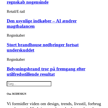
regnskab nogensinde
Retail/E-tail
Den usynlige indkøber – AI ændrer
magtbalancen
Regnskaber
Stort brandhouse nedbringer fortsat
underskuddet
Regnskaber
Belysningsbrand tror på fremgang efter
utilfredsstillende resultat
Om 365DESIGN
Vi formidler viden om design, trends, livsstil, forbrug