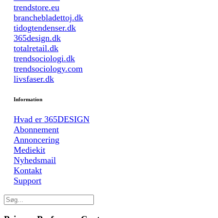
trendstore.eu
branchebladettoj.dk
tidogtendenser.dk
365design.dk
totalretail.dk
trendsociologi.dk
trendsociology.com
livsfaser.dk
Information
Hvad er 365DESIGN
Abonnement
Annoncering
Mediekit
Nyhedsmail
Kontakt
Support