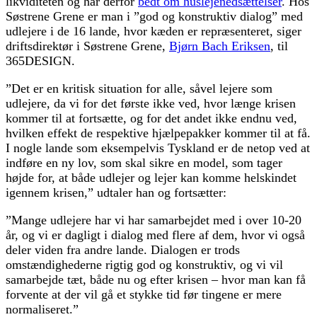
likviditeten og har derfor
bedt om huslejenedsættelser
. Hos
Søstrene Grene er man i ”god og konstruktiv dialog” med
udlejere i de 16 lande, hvor kæden er repræsenteret, siger
driftsdirektør i Søstrene Grene,
Bjørn Bach Eriksen
, til
365DESIGN.
”Det er en kritisk situation for alle, såvel lejere som
udlejere, da vi for det første ikke ved, hvor længe krisen
kommer til at fortsætte, og for det andet ikke endnu ved,
hvilken effekt de respektive hjælpepakker kommer til at få.
I nogle lande som eksempelvis Tyskland er de netop ved at
indføre en ny lov, som skal sikre en model, som tager
højde for, at både udlejer og lejer kan komme helskindet
igennem krisen,” udtaler han og fortsætter:
”Mange udlejere har vi har samarbejdet med i over 10-20
år, og vi er dagligt i dialog med flere af dem, hvor vi også
deler viden fra andre lande. Dialogen er trods
omstændighederne rigtig god og konstruktiv, og vi vil
samarbejde tæt, både nu og efter krisen – hvor man kan få
forvente at der vil gå et stykke tid før tingene er mere
normaliseret.”