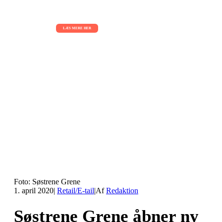
AI Sessions for hele organisationen
01.09.2026 - 02.09.2026 - 03.09.2026
LÆS MERE HER
Foto: Søstrene Grene
1. april 2020
|
Retail/E-tail
|
Af
Redaktion
Søstrene Grene åbner ny