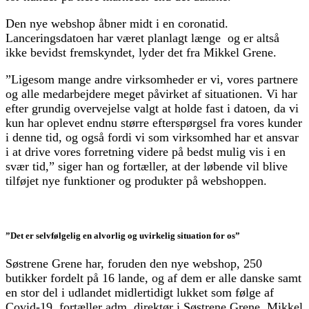
Den nye webshop åbner midt i en coronatid.
Lanceringsdatoen har været planlagt længe og er altså
ikke bevidst fremskyndet, lyder det fra Mikkel Grene.
”Ligesom mange andre virksomheder er vi, vores partnere
og alle medarbejdere meget påvirket af situationen. Vi har
efter grundig overvejelse valgt at holde fast i datoen, da vi
kun har oplevet endnu større efterspørgsel fra vores kunder
i denne tid, og også fordi vi som virksomhed har et ansvar
i at drive vores forretning videre på bedst mulig vis i en
svær tid,” siger han og fortæller, at der løbende vil blive
tilføjet nye funktioner og produkter på webshoppen.
”Det er selvfølgelig en alvorlig og uvirkelig situation for os”
Søstrene Grene har, foruden den nye webshop, 250
butikker fordelt på 16 lande, og af dem er alle danske samt
en stor del i udlandet midlertidigt lukket som følge af
Covid-19, fortæller adm. direktør i Søstrene Grene, Mikkel