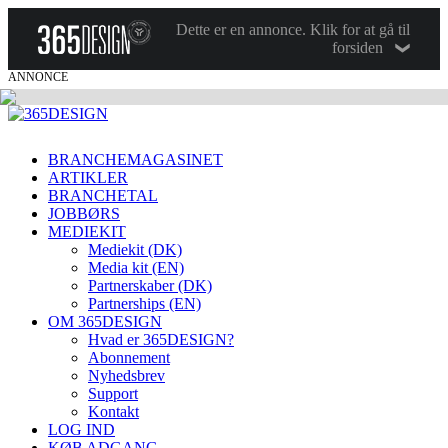
Dette er en annonce. Klik for at gå til
forsiden
ANNONCE
BRANCHEMAGASINET
ARTIKLER
BRANCHETAL
JOBBØRS
MEDIEKIT
Mediekit (DK)
Media kit (EN)
Partnerskaber (DK)
Partnerships (EN)
OM 365DESIGN
Hvad er 365DESIGN?
Abonnement
Nyhedsbrev
Support
Kontakt
LOG IND
KØB ADGANG