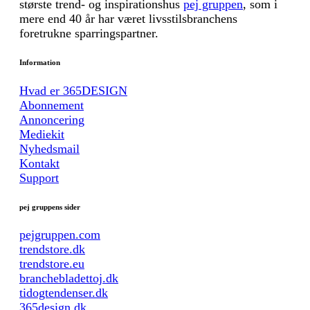
største trend- og inspirationshus
pej gruppen
, som i
mere end 40 år har været livsstilsbranchens
foretrukne sparringspartner.
Information
Hvad er 365DESIGN
Abonnement
Annoncering
Mediekit
Nyhedsmail
Kontakt
Support
pej gruppens sider
pejgruppen.com
trendstore.dk
trendstore.eu
branchebladettoj.dk
tidogtendenser.dk
365design.dk