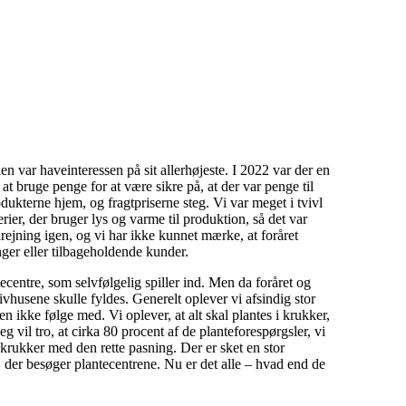
n var haveinteressen på sit allerhøjeste. I 2022 var der en
at bruge penge for at være sikre på, at der var penge til
dukterne hjem, og fragtpriserne steg. Vi var meget i tvivl
ier, der bruger lys og varme til produktion, så det var
 drejning igen, og vi har ikke kunnet mærke, at foråret
ger eller tilbageholdende kunder.
ntecentre, som selvfølgelig spiller ind. Men da foråret og
husene skulle fyldes. Generelt oplever vi afsindig stor
en ikke følge med. Vi oplever, at alt skal plantes i krukker,
g vil tro, at cirka 80 procent af de planteforespørgsler, vi
i krukker med den rette pasning. Der er sket en stor
 der besøger plantecentrene. Nu er det alle – hvad end de