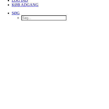
LOG IND
KØB ADGANG
SØG