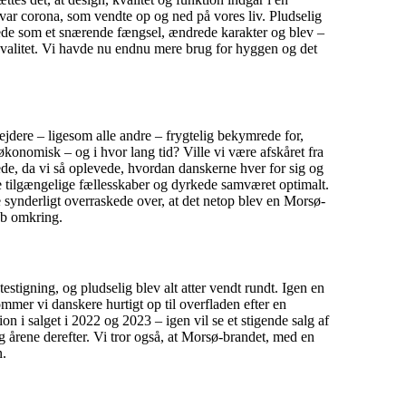
 var corona, som vendte op og ned på vores liv. Pludselig
ttede som et snærende fængsel, ændrede karakter og blev –
l kvalitet. Vi havde nu endnu mere brug for hyggen og det
dere – ligesom alle andre – frygtelig bekymrede for,
onomisk – og i hvor lang tid? Ville vi være afskåret fra
de, da vi så oplevede, hvordan danskerne hver for sig og
de tilgængelige fællesskaber og dyrkede samværet optimalt.
e synderligt overraskede over, at det netop blev en Morsø-
ab omkring.
stigning, og pludselig blev alt atter vendt rundt. Igen en
mmer vi danskere hurtigt op til overfladen efter en
tion i salget i 2022 og 2023 – igen vil se et stigende salg af
og årene derefter. Vi tror også, at Morsø-brandet, med en
n.