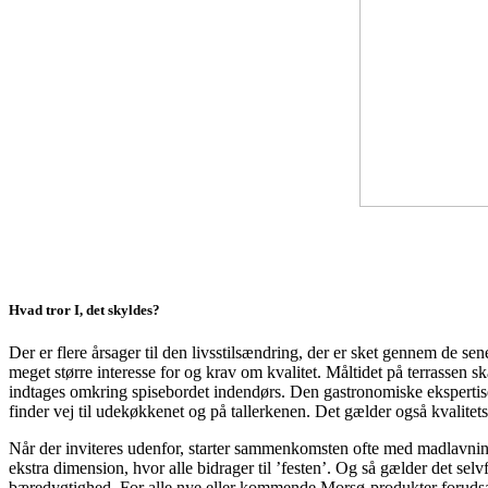
Hvad tror I, det skyldes?
Der er flere årsager til den livsstilsændring, der er sket gennem de se
meget større interesse for og krav om kvalitet. Måltidet på terrassen 
indtages omkring spisebordet indendørs. Den gastronomiske ekspertis
finder vej til udekøkkenet og på tallerkenen. Det gælder også kvalitet
Når der inviteres udenfor, starter sammenkomsten ofte med madlavni
ekstra dimension, hvor alle bidrager til ’festen’. Og så gælder det selv
bæredygtighed. For alle nye eller kommende Morsø-produkter forudsætte