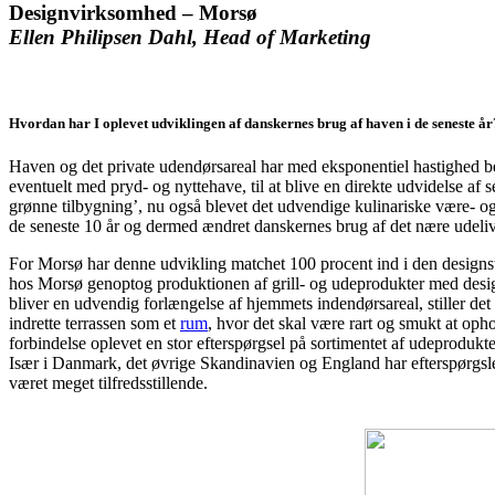
Designvirksomhed – Morsø
Ellen Philipsen Dahl, Head of Marketing
Hvordan har I oplevet udviklingen af danskernes brug af haven i de seneste år
Haven og det private udendørsareal har med eksponentiel hastighed be
eventuelt med pryd- og nyttehave, til at blive en direkte udvidelse af 
grønne tilbygning’, nu også blevet det udvendige kulinariske være- og
de seneste 10 år og dermed ændret danskernes brug af det nære udeliv 
For Morsø har denne udvikling matchet 100 procent ind i den designstra
hos Morsø genoptog produk­tionen af grill- og udeprodukter med design
bliver en udvendig forlængelse af hjemmets indendørsareal, stiller det
indrette terrassen som et
rum
, hvor det skal være rart og smukt at oph
forbindelse oplevet en stor efterspørgsel på sor­timentet af udeprodukt
Især i Danmark, det øvrige Skandinavien og England har efterspørgsl
været meget tilfredsstillende.