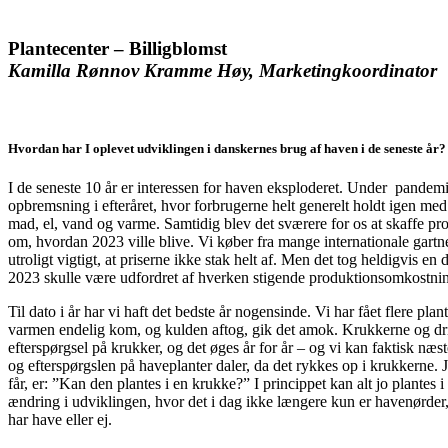
Plantecenter – Billigblomst
Kamilla Rønnov Kramme Høy, Marketingkoordinator
Hvordan har I oplevet udviklingen i danskernes brug af haven i de seneste år?
I de seneste 10 år er interessen for haven eksploderet. Under pandemie
opbremsning i efteråret, hvor forbrugerne helt generelt holdt igen med 
mad, el, vand og varme. Samtidig blev det sværere for os at skaffe pro
om, hvordan 2023 ville blive. Vi køber fra mange internationale gartner
utroligt vigtigt, at priserne ikke stak helt af. Men det tog heldigvis en
2023 skulle være udfordret af hverken stigende produktionsomkostnin
Til dato i år har vi haft det bedste år nogensinde. Vi har fået flere pla
varmen endelig kom, og kulden aftog, gik det amok. Krukkerne og driv
efterspørgsel på krukker, og det øges år for år – og vi kan faktisk næst
og efterspørgslen på haveplanter daler, da det rykkes op i krukkerne. Je
får, er: ”Kan den plantes i en krukke?” I princippet kan alt jo plantes 
ændring i udviklingen, hvor det i dag ikke længere kun er havenørder,
har have eller ej.