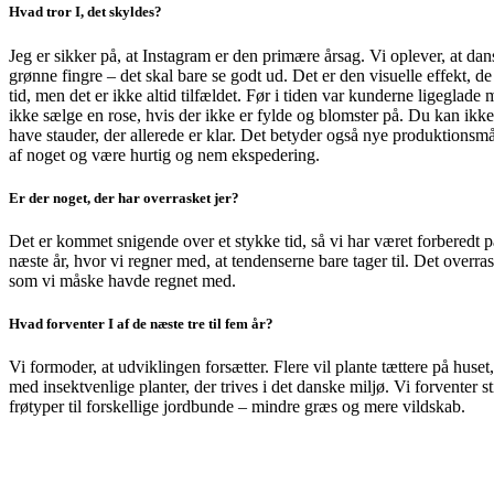
Hvad tror I, det skyldes?
Jeg er sikker på, at Instagram er den primære årsag. Vi oplever, at dan
grønne fingre – det skal bare se godt ud. Det er den visuelle effekt, de 
tid, men det er ikke altid tilfældet. Før i tiden var kunderne ligeglad
ikke sælge en rose, hvis der ikke er fylde og blomster på. Du kan ik
have stauder, der allerede er klar. Det betyder også nye produktionsmå
af noget og være hurtig og nem ekspedering.
Er der noget, der har overrasket jer?
Det er kommet snigende over et stykke tid, så vi har været forberedt p
næste år, hvor vi regner med, at tendenserne bare tager til. Det overras
som vi måske havde regnet med.
Hvad forventer I af de næste tre til fem år?
Vi formoder, at udviklingen forsætter. Flere vil plante tættere på huse
med insektvenlige planter, der trives i det danske miljø. Vi forventer
frøtyper til forskellige jordbunde – mindre græs og mere vildskab.