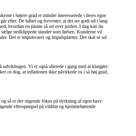
skerne i højere grad er mindre interesserede i deres egne
går efter. De håber og forventer, at det ser godt ud i lang
e med, hvordan en plante så ud over jorden. I dag kan du
ke sælge nedklippede stauder som førhen. Kunderne vil
der. Det er impulsvarer og impulsplanter. Det skal se ud
å udviklingen. Vi er også allerede i gang med at klargøre
ker os dog, at inflationen ikke påvirkede os i så høj grad,
t, og så er der stigende fokus på dyrkning af egen have
 stigende efterspørgsel på vildfrø og hjemmehørende