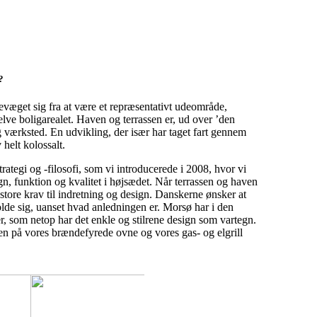
?
væget sig fra at være et repræsentativt udeområde,
selve boligarealet. Haven og terrassen er, ud over ’den
 værksted. En udvikling, der især har taget fart gennem
helt kolossalt.
tegi og -filosofi, som vi intro­ducerede i 2008, hvor vi
, funktion og kvalitet i høj­sædet. Når terrassen og haven
 store krav til indretning og design. Danskerne ønsker at
olde sig, uanset hvad anledningen er. Morsø har i den
er, som netop har det enkle og stilrene design som vartegn.
en på vores brændefyrede ovne og vores gas- og elgrill