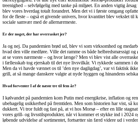
treenighed – selvfølgelig med tanke på miljøet. En anden vigtig årsag
blev vores hverdag totalt forandret. Men det vi i første omgang opfa
for de fleste – også et givende univers, hvor kvantitet blev vekslet ti
sociale samvær med de allernærmeste.
Er der noget, der har overrasket jer?
Ja og nej. Da pandemien brød ud, blev vi som virksomhed og medarbej
hvad den ville medføre. Ville det ramme os både helbredsmæssigt og øk
at se vores nærmeste – og hvor længe? Men vi blev vist alle overraske
i fællesskab tog ejerskab til det nye livsvilkår. Vi rykkede sammen i 
Men da vi havde vænnet os til ’den nye dagligdag’, var vi faktisk ikk
grill, at så mange danskere valgte at nyde hyggen og hinandens selsk
Hvad forventer I af de næste tre til fem år?
I kølvandet på pandemien kom Putin med energikrise, inflation og rente
ubehagelig usikkerhed på fremtiden. Men som historien har vist, så ko
dukkert. Vi tror fuldt og fast på, at vi hos Morsø – efter en lille stagna
vores grill- og livsstilsprodukter, når vi kommer et stykke ind i 2024 
løbende udvidelse af sortimentet, fortsætter sin færd videre ud i verde