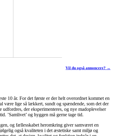
Vil du også annoncere? →
neste 10 år. For det første er der helt overordnet kommet en
skal være lige så lækkert, sundt og spændende, som det der
e udfordres, der eksperimenteres, og nye madoplevelser
stid. ’Samlivet’ og hyggen må gerne tage tid.
ngen, og fællesskabet heromkring giver samværet en
følgelig også kvaliteten i det æstetiske samt miljø og
s det, at design, kvalitet og funktion indgår i en