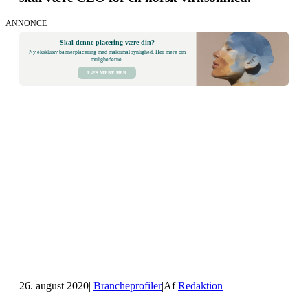
ANNONCE
Skal denne placering være din?
Ny eksklusiv bannerplacering med maksimal synlighed. Hør mere om
mulighederne.
LÆS MERE HER
26. august 2020
|
Brancheprofiler
|
Af
Redaktion