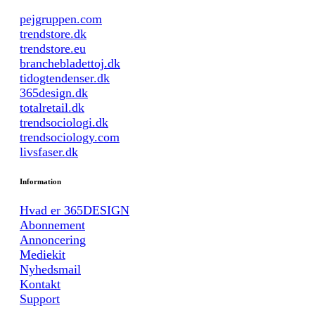
pejgruppen.com
trendstore.dk
trendstore.eu
branchebladettoj.dk
tidogtendenser.dk
365design.dk
totalretail.dk
trendsociologi.dk
trendsociology.com
livsfaser.dk
Information
Hvad er 365DESIGN
Abonnement
Annoncering
Mediekit
Nyhedsmail
Kontakt
Support