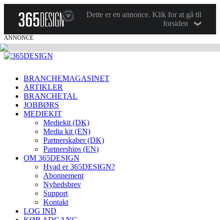
Dette er en annonce. Klik for at gå til
forsiden
ANNONCE
BRANCHEMAGASINET
ARTIKLER
BRANCHETAL
JOBBØRS
MEDIEKIT
Mediekit (DK)
Media kit (EN)
Partnerskaber (DK)
Partnerships (EN)
OM 365DESIGN
Hvad er 365DESIGN?
Abonnement
Nyhedsbrev
Support
Kontakt
LOG IND
KØB ADGANG