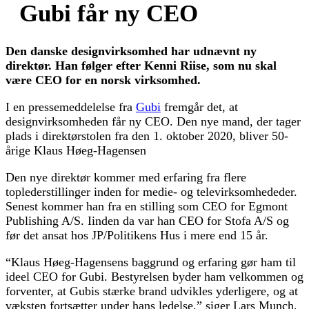
Gubi får ny CEO
Den danske designvirksomhed har udnævnt ny
direktør. Han følger efter Kenni Riise, som nu skal
være CEO for en norsk virksomhed.
I en pressemeddelelse fra
Gubi
fremgår det, at
designvirksomheden får ny CEO. Den nye mand, der tager
plads i direktørstolen fra den 1. oktober 2020, bliver 50-
årige Klaus Høeg-Hagensen
Den nye direktør kommer med erfaring fra flere
toplederstillinger inden for medie- og televirksomhededer.
Senest kommer han fra en stilling som CEO for Egmont
Publishing A/S. Iinden da var han CEO for Stofa A/S og
før det ansat hos JP/Politikens Hus i mere end 15 år.
“Klaus Høeg-Hagensens baggrund og erfaring gør ham til
ideel CEO for Gubi. Bestyrelsen byder ham velkommen og
forventer, at Gubis stærke brand udvikles yderligere, og at
væksten fortsætter under hans ledelse,” siger Lars Munch,