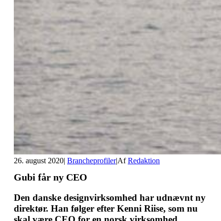
26. august 2020
|
Brancheprofiler
|
Af
Redaktion
Gubi får ny CEO
Den danske designvirksomhed har udnævnt ny
direktør. Han følger efter Kenni Riise, som nu
skal være CEO for en norsk virksomhed.