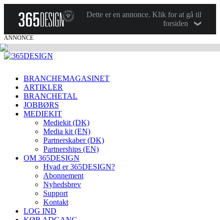
Dette er en annonce. Klik for at gå til
forsiden
ANNONCE
BRANCHEMAGASINET
ARTIKLER
BRANCHETAL
JOBBØRS
MEDIEKIT
Mediekit (DK)
Media kit (EN)
Partnerskaber (DK)
Partnerships (EN)
OM 365DESIGN
Hvad er 365DESIGN?
Abonnement
Nyhedsbrev
Support
Kontakt
LOG IND
KØB ADGANG