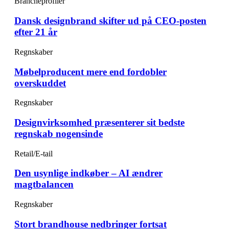
Brancheprofiler
Dansk designbrand skifter ud på CEO-posten
efter 21 år
Regnskaber
Møbelproducent mere end fordobler
overskuddet
Regnskaber
Designvirksomhed præsenterer sit bedste
regnskab nogensinde
Retail/E-tail
Den usynlige indkøber – AI ændrer
magtbalancen
Regnskaber
Stort brandhouse nedbringer fortsat