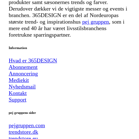
produkter samt sæsonernes trends og farver.
Derudover dækker vi de vigtigste messer og events i
branchen. 365DESIGN er en del af Nordeuropas
største trend- og inspirationshus
pej gruppen
, som i
mere end 40 år har været livsstilsbranchens
foretrukne sparringspartner.
Information
Hvad er 365DESIGN
Abonnement
Annoncering
Mediekit
Nyhedsmail
Kontakt
Support
pej gruppens sider
pejgruppen.com
trendstore.dk
trendstore.eu