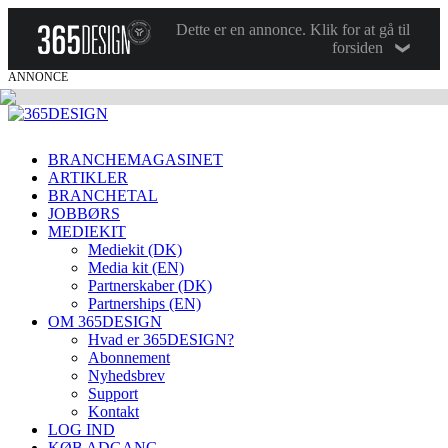
Dette er en annonce. Klik for at gå til
forsiden
ANNONCE
BRANCHEMAGASINET
ARTIKLER
BRANCHETAL
JOBBØRS
MEDIEKIT
Mediekit (DK)
Media kit (EN)
Partnerskaber (DK)
Partnerships (EN)
OM 365DESIGN
Hvad er 365DESIGN?
Abonnement
Nyhedsbrev
Support
Kontakt
LOG IND
KØB ADGANG