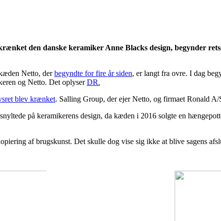
ar krænket den danske keramiker Anne Blacks design, begynder ret
lkæden Netto, der
begyndte for fire år siden
, er langt fra ovre. I dag b
keren og Netto. Det oplyser
DR.
sret blev krænket
. Salling Group, der ejer Netto, og firmaet Ronald A/
n snyltede på keramikerens design, da kæden i 2016 solgte en hængepotte
 kopiering af brugskunst. Det skulle dog vise sig ikke at blive sagens afs