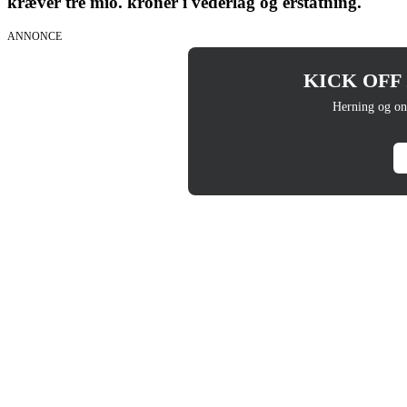
kræver tre mio. kroner i vederlag og erstatning.
ANNONCE
KICK OFF 20
Herning og on