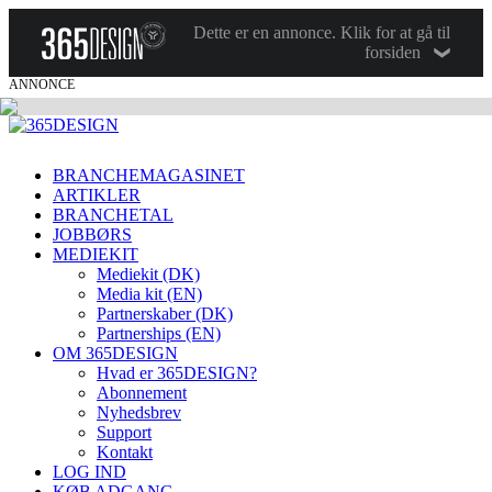
Dette er en annonce. Klik for at gå til
forsiden
ANNONCE
BRANCHEMAGASINET
ARTIKLER
BRANCHETAL
JOBBØRS
MEDIEKIT
Mediekit (DK)
Media kit (EN)
Partnerskaber (DK)
Partnerships (EN)
OM 365DESIGN
Hvad er 365DESIGN?
Abonnement
Nyhedsbrev
Support
Kontakt
LOG IND
KØB ADGANG