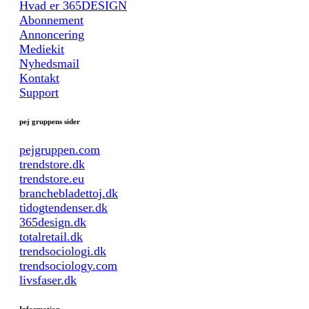
Hvad er 365DESIGN
Abonnement
Annoncering
Mediekit
Nyhedsmail
Kontakt
Support
pej gruppens sider
pejgruppen.com
trendstore.dk
trendstore.eu
branchebladettoj.dk
tidogtendenser.dk
365design.dk
totalretail.dk
trendsociologi.dk
trendsociology.com
livsfaser.dk