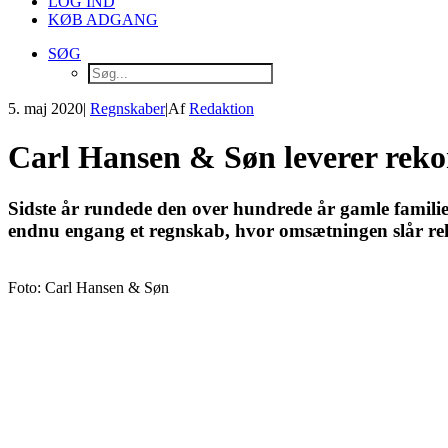
LOG IND
KØB ADGANG
SØG
5. maj 2020
|
Regnskaber
|
Af
Redaktion
Carl Hansen & Søn leverer rek
Sidste år rundede den over hundrede år gamle famil
endnu engang et regnskab, hvor omsætningen slår re
Foto: Carl Hansen & Søn