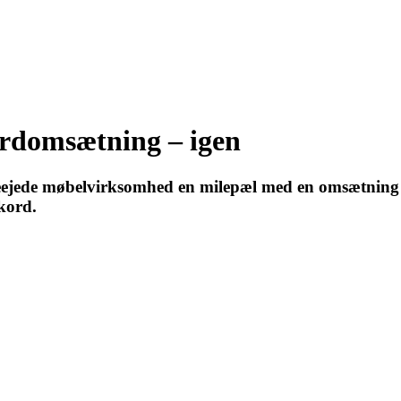
ordomsætning – igen
ieejede møbelvirksomhed en milepæl med en omsætning 
kord.