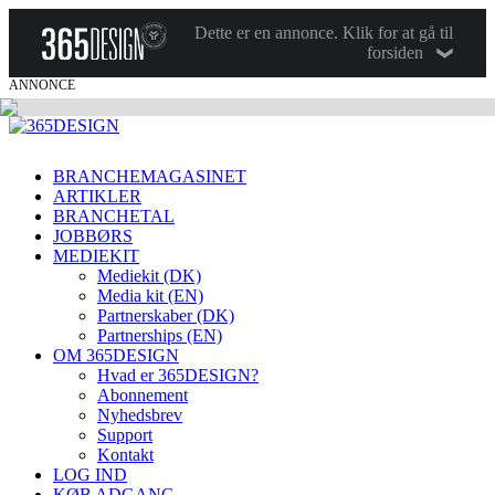
Dette er en annonce. Klik for at gå til
forsiden
ANNONCE
BRANCHEMAGASINET
ARTIKLER
BRANCHETAL
JOBBØRS
MEDIEKIT
Mediekit (DK)
Media kit (EN)
Partnerskaber (DK)
Partnerships (EN)
OM 365DESIGN
Hvad er 365DESIGN?
Abonnement
Nyhedsbrev
Support
Kontakt
LOG IND
KØB ADGANG