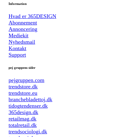
Information
Hvad er 365DESIGN
Abonnement
Annoncering
Mediekit
Nyhedsmail
Kontakt
Support
pej gruppens sider
pejgruppen.com
trendstore.dk
trendstore.eu
branchebladettoj.dk
tidogtendenser.dk
365design.dk
retailmag.dk
totalretail.dk
trendsociologi.dk