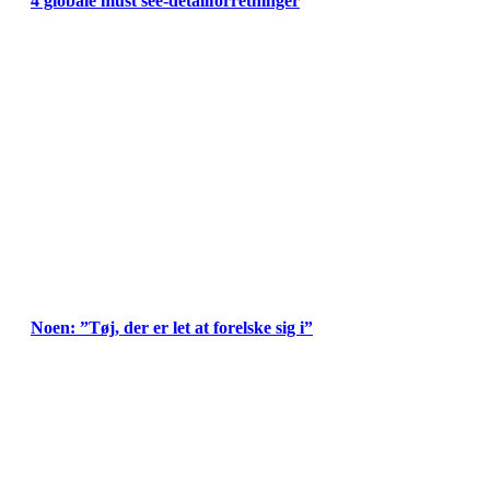
4 globale must see-detailforretninger
Noen: ”Tøj, der er let at forelske sig i”