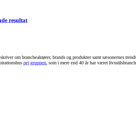
nde resultat
i skriver om brancheaktører, brands og produkter samt sæsonernes trend
pirationshus
pej gruppen
, som i mere end 40 år har været livsstilsbranc