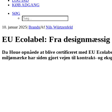
LOG IND
KØB ADGANG
SØG
10. januar 2025
|
Brands
|
Af
Nils Würtzenfeld
EU Ecolabel: Fra designmæssig 
Da Houe opnåede at blive certificeret med EU Ecolabel 
miljømærke har siden gjort vejen til kontrakt- og ek