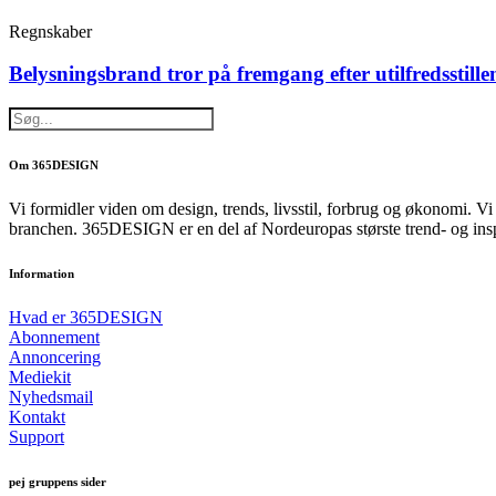
Regnskaber
Belysningsbrand tror på fremgang efter utilfredsstille
Om 365DESIGN
Vi formidler viden om design, trends, livsstil, forbrug og økonomi. V
branchen. 365DESIGN er en del af Nordeuropas største trend- og ins
Information
Hvad er 365DESIGN
Abonnement
Annoncering
Mediekit
Nyhedsmail
Kontakt
Support
pej gruppens sider