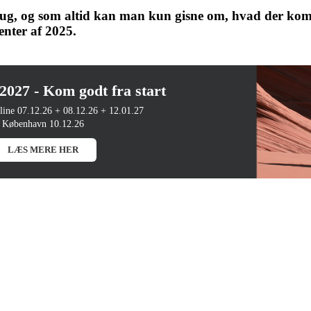
i brug, og som altid kan man kun gisne om, hvad der k
enter af 2025.
27 - Kom godt fra start
line 07.12.26 + 08.12.26 + 12.01.27
København 10.12.26
LÆS MERE HER