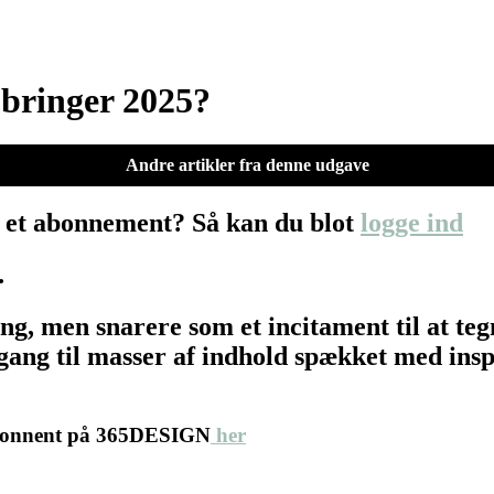
 bringer 2025?
Andre artikler fra denne udgave
 et abonnement? Så kan du blot
logge ind
…
ing, men snarere som et incitament til at 
ang til masser af indhold spækket med inspir
abonnent på 365DESIGN
her