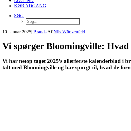
LOG IND
KØB ADGANG
SØG
10. januar 2025
|
Brands
|
Af
Nils Würtzenfeld
Vi spørger Bloomingville: Hvad
Vi har netop taget 2025’s allerførste kalenderblad 
talt med Bloomingville og har spurgt til, hvad de forv