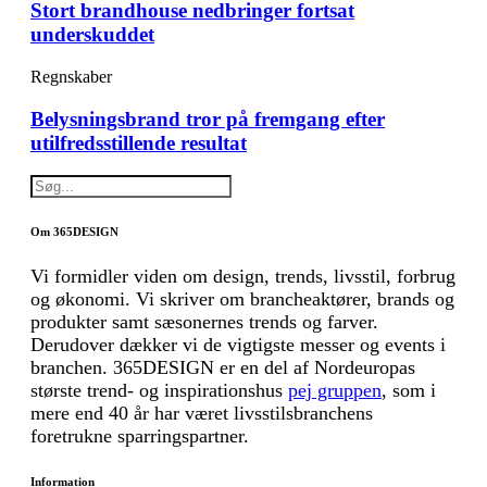
Stort brandhouse nedbringer fortsat
underskuddet
Regnskaber
Belysningsbrand tror på fremgang efter
utilfredsstillende resultat
Om 365DESIGN
Vi formidler viden om design, trends, livsstil, forbrug
og økonomi. Vi skriver om brancheaktører, brands og
produkter samt sæsonernes trends og farver.
Derudover dækker vi de vigtigste messer og events i
branchen. 365DESIGN er en del af Nordeuropas
største trend- og inspirationshus
pej gruppen
, som i
mere end 40 år har været livsstilsbranchens
foretrukne sparringspartner.
Information