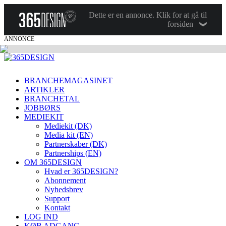
Dette er en annonce. Klik for at gå til
forsiden
ANNONCE
BRANCHEMAGASINET
ARTIKLER
BRANCHETAL
JOBBØRS
MEDIEKIT
Mediekit (DK)
Media kit (EN)
Partnerskaber (DK)
Partnerships (EN)
OM 365DESIGN
Hvad er 365DESIGN?
Abonnement
Nyhedsbrev
Support
Kontakt
LOG IND
KØB ADGANG