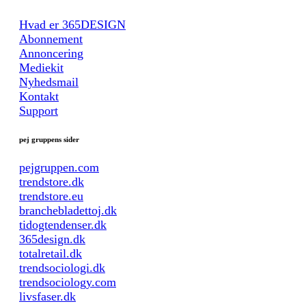
Hvad er 365DESIGN
Abonnement
Annoncering
Mediekit
Nyhedsmail
Kontakt
Support
pej gruppens sider
pejgruppen.com
trendstore.dk
trendstore.eu
branchebladettoj.dk
tidogtendenser.dk
365design.dk
totalretail.dk
trendsociologi.dk
trendsociology.com
livsfaser.dk