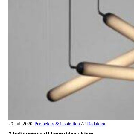
29. juli 2020
|
Perspektiv & inspiration
|
Af
Redaktion
7 boligtrends til fremtidens hjem