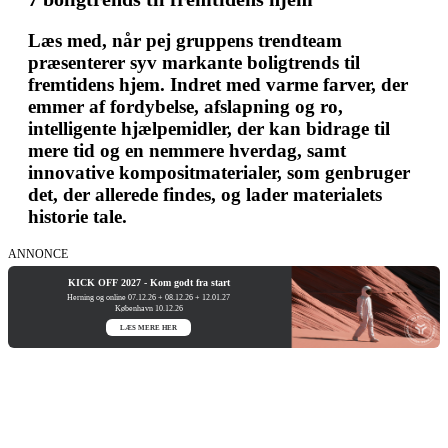
Læs med, når pej gruppens trendteam
præsenterer syv markante boligtrends til
fremtidens hjem. Indret med varme farver, der
emmer af fordybelse, afslapning og ro,
intelligente hjælpemidler, der kan bidrage til
mere tid og en nemmere hverdag, samt
innovative kompositmaterialer, som genbruger
det, der allerede findes, og lader materialets
historie tale.
ANNONCE
KICK OFF 2027 - Kom godt fra start
Herning og online 07.12.26 + 08.12.26 + 12.01.27
København 10.12.26
LÆS MERE HER