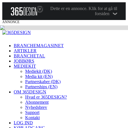
Dette er en annonce. Klik for at gå til
forsiden
ANNONCE
BRANCHEMAGASINET
ARTIKLER
BRANCHETAL
JOBBØRS
MEDIEKIT
Mediekit (DK)
Media kit (EN)
Partnerskaber (DK)
Partnerships (EN)
OM 365DESIGN
Hvad er 365DESIGN?
Abonnement
Nyhedsbrev
Support
Kontakt
LOG IND
KØB ADGANG