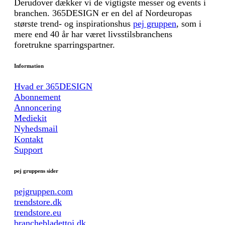
Derudover dækker vi de vigtigste messer og events i
branchen. 365DESIGN er en del af Nordeuropas
største trend- og inspirationshus
pej gruppen
, som i
mere end 40 år har været livsstilsbranchens
foretrukne sparringspartner.
Information
Hvad er 365DESIGN
Abonnement
Annoncering
Mediekit
Nyhedsmail
Kontakt
Support
pej gruppens sider
pejgruppen.com
trendstore.dk
trendstore.eu
branchebladettoj.dk