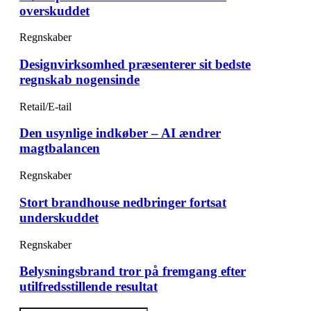
overskuddet
Regnskaber
Designvirksomhed præsenterer sit bedste
regnskab nogensinde
Retail/E-tail
Den usynlige indkøber – AI ændrer
magtbalancen
Regnskaber
Stort brandhouse nedbringer fortsat
underskuddet
Regnskaber
Belysningsbrand tror på fremgang efter
utilfredsstillende resultat