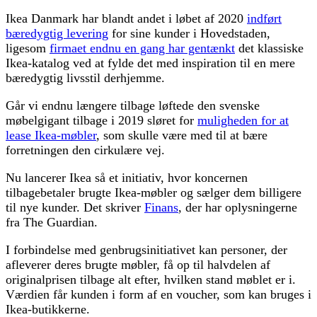
Ikea Danmark har blandt andet i løbet af 2020
indført
bæredygtig levering
for sine kunder i Hovedstaden,
ligesom
firmaet endnu en gang har gentænkt
det klassiske
Ikea-katalog ved at fylde det med inspiration til en mere
bæredygtig livsstil derhjemme.
Går vi endnu længere tilbage løftede den svenske
møbelgigant tilbage i 2019 sløret for
muligheden for at
lease Ikea-møbler
, som skulle være med til at bære
forretningen den cirkulære vej.
Nu lancerer Ikea så et initiativ, hvor koncernen
tilbagebetaler brugte Ikea-møbler og sælger dem billigere
til nye kunder. Det skriver
Finans
, der har oplysningerne
fra The Guardian.
I forbindelse med genbrugsinitiativet kan personer, der
afleverer deres brugte møbler, få op til halvdelen af
originalprisen tilbage alt efter, hvilken stand møblet er i.
Værdien får kunden i form af en voucher, som kan bruges i
Ikea-butikkerne.