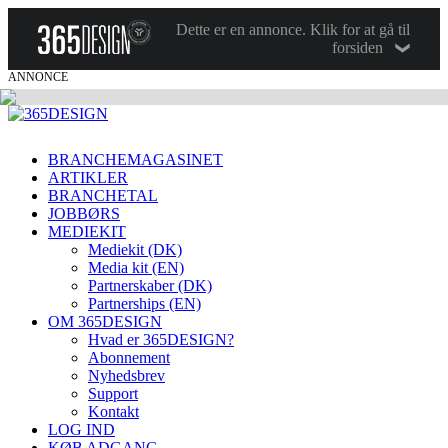
Dette er en annonce. Klik for at gå til
forsiden
ANNONCE
BRANCHEMAGASINET
ARTIKLER
BRANCHETAL
JOBBØRS
MEDIEKIT
Mediekit (DK)
Media kit (EN)
Partnerskaber (DK)
Partnerships (EN)
OM 365DESIGN
Hvad er 365DESIGN?
Abonnement
Nyhedsbrev
Support
Kontakt
LOG IND
KØB ADGANG