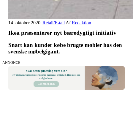
14. oktober 2020
|
Retail/E-tail
|
Af
Redaktion
Ikea præsenterer nyt bæredygtigt initiativ
Snart kan kunder købe brugte møbler hos den
svenske møbelgigant.
ANNONCE
Skal denne placering være din?
Ny eksklusiv bannerplacering med maksimal synlighed. Hør mere om
mulighederne.
LÆS MERE HER