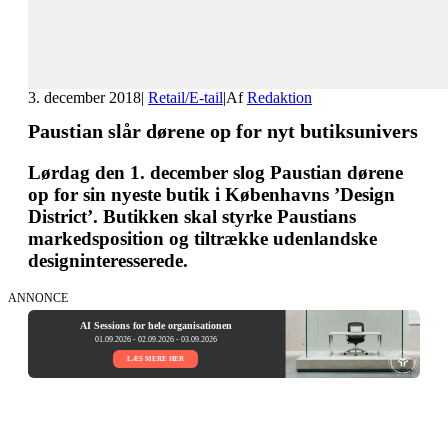
3. december 2018
|
Retail/E-tail
|
Af
Redaktion
Paustian slår dørene op for nyt butiksunivers
Lørdag den 1. december slog Paustian dørene
op for sin nyeste butik i Københavns ’Design
District’. Butikken skal styrke Paustians
markedsposition og tiltrække udenlandske
designinteresserede.
ANNONCE
AI Sessions for hele organisationen
01.09.2026 - 02.09.2026 - 03.09.2026
LÆS MERE HER