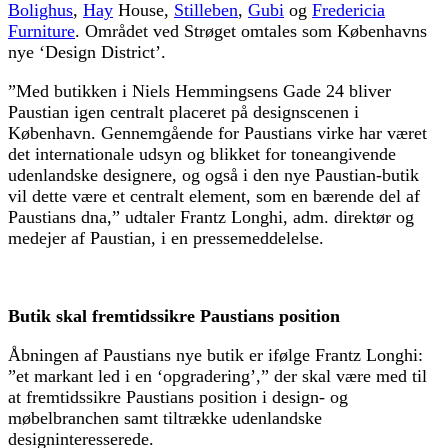
Bolighus
,
Hay
House,
Stilleben
,
Gubi
og
Fredericia
Furniture
. Området ved Strøget omtales som Københavns
nye ‘Design District’.
”Med butikken i Niels Hemmingsens Gade 24 bliver
Paustian igen centralt placeret på designscenen i
København. Gennemgående for Paustians virke har været
det internationale udsyn og blikket for toneangivende
udenlandske designere, og også i den nye Paustian-butik
vil dette være et centralt element, som en bærende del af
Paustians dna,” udtaler Frantz Longhi, adm. direktør og
medejer af Paustian, i en pressemeddelelse.
Butik skal fremtidssikre Paustians position
Åbningen af Paustians nye butik er ifølge Frantz Longhi:
”et markant led i en ‘opgradering’,” der skal være med til
at fremtidssikre Paustians position i design- og
møbelbranchen samt tiltrække udenlandske
designinteresserede.