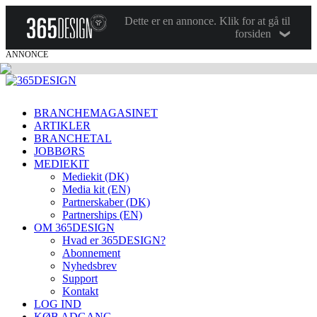
Dette er en annonce. Klik for at gå til
forsiden
ANNONCE
BRANCHEMAGASINET
ARTIKLER
BRANCHETAL
JOBBØRS
MEDIEKIT
Mediekit (DK)
Media kit (EN)
Partnerskaber (DK)
Partnerships (EN)
OM 365DESIGN
Hvad er 365DESIGN?
Abonnement
Nyhedsbrev
Support
Kontakt
LOG IND
KØB ADGANG