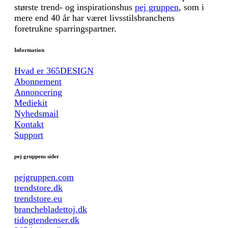
største trend- og inspirationshus
pej gruppen
, som i
mere end 40 år har været livsstilsbranchens
foretrukne sparringspartner.
Information
Hvad er 365DESIGN
Abonnement
Annoncering
Mediekit
Nyhedsmail
Kontakt
Support
pej gruppens sider
pejgruppen.com
trendstore.dk
trendstore.eu
branchebladettoj.dk
tidogtendenser.dk