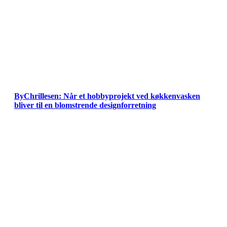
ByChrillesen: Når et hobbyprojekt ved køkkenvasken
bliver til en blomstrende designforretning