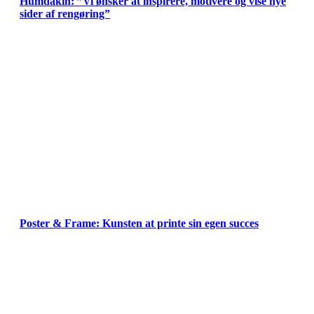
Humdakin: ”Vi ønsker at inspirere, motivere og vise nye
sider af rengøring”
Poster & Frame: Kunsten at printe sin egen succes