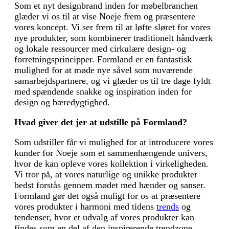
Som et nyt designbrand inden for møbelbranchen
glæder vi os til at vise Noeje frem og præsentere
vores koncept. Vi ser frem til at løfte sløret for vores
nye produkter, som kombinerer traditionelt håndværk
og lokale ressourcer med cirkulære design- og
forretningsprincipper. Formland er en fantastisk
mulighed for at møde nye såvel som nuværende
samarbejdspartnere, og vi glæder os til tre dage fyldt
med spændende snakke og inspiration inden for
design og bæredygtighed.
Hvad giver det jer at udstille på Formland?
Som udstiller får vi mulighed for at introducere vores
kunder for Noeje som et sammenhængende univers,
hvor de kan opleve vores kollektion i virkeligheden.
Vi tror på, at vores naturlige og unikke produkter
bedst forstås gennem mødet med hænder og sanser.
Formland gør det også muligt for os at præsentere
vores produkter i harmoni med tidens
trends
og
tendenser, hvor et udvalg af vores produkter kan
findes som en del af den inspire­rende trendzone