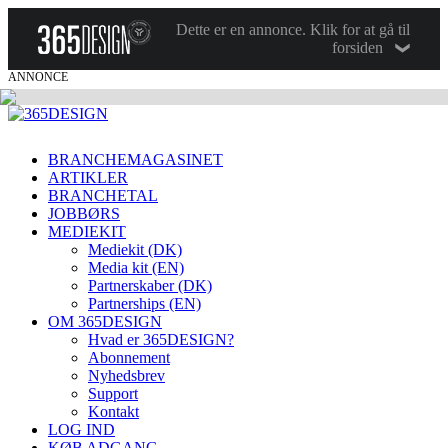
Dette er en annonce. Klik for at gå til
forsiden
ANNONCE
BRANCHEMAGASINET
ARTIKLER
BRANCHETAL
JOBBØRS
MEDIEKIT
Mediekit (DK)
Media kit (EN)
Partnerskaber (DK)
Partnerships (EN)
OM 365DESIGN
Hvad er 365DESIGN?
Abonnement
Nyhedsbrev
Support
Kontakt
LOG IND
KØB ADGANG