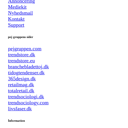
Annoncering
Mediekit
Nyhedsmail
Kontakt
Support
pej gruppens sider
pejgruppen.com
trendstore.dk
trendstore.eu
branchebladettoj.dk
tidogtendenser.dk
365design.dk
retailmag.dk
totalretail.dk
trendsociologi.dk
trendsociology.com
livsfaser.dk
Information