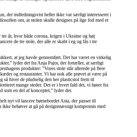
der indledningsvist heller ikke var særligt interesseret i
losofien om, at stolen skulle designes på lige fod med et
r tre år, hvor både corona, krigen i Ukraine og høj
cere de tre stole, der alle er skabt i eg og fås i tre
sikkert, at jeg havde gennemført. Det har været en virkelig
ter,” lyder det fra Anja Pajor, der fortæller, at særligt
penhagens produkter: ”Vores stole står allerede på flere
­kæder og restauranter. Vi har nok alle prøvet at være på
g så hiver de pludselig den her plasticstol frem til
oriteret mange steder. Det er i hvert fald det, vi hører fra
nd som en del af konceptet,” lyder det.
 nyt vil lancere børnebordet Asta, der passer til
 man ikke behøver at gå på designmæssigt kompromis med