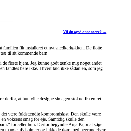
Vil du også annoncere? →
 familien fik installeret et nyt snedkerkøkken. De flotte
i træ til sit kommende barn.
r i de fleste hjem. Jeg kunne godt tænke mig noget andet.
den fandtes bare ikke. I hvert fald ikke sådan en, som jeg
derfor, at hun ville designe sin egen stol ud fra en ret
kulle det være fuldstændig kompromisløst. Den skulle være
d en voksens smag for øje. Samtidig skulle den
t barn,” fortæller hun. Derfor begyndte Anja Pajor at søge
essen mange afvisninger og lukkede døre med begrundelsen: