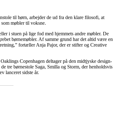
e til børn, arbejder de ud fra den klare filosofi, at
t som møbler til voksne.
t eller i stuen på lige fod med hjemmets andre møbler. De
grebet børnemøbler. Af samme grund har det altid være en
etning,” fortæller Anja Pajor, der er stifter og Creative
 at Oaklings Copenhagen deltager på den midtjyske design-
e tre børne­stole Saga, Smilla og Storm, der henholdsvis
ev lanceret sidste år.