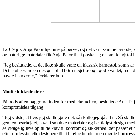
I 2019 gik Anja Pajor hjemme på barsel, og det var i samme periode, at
og naturlige materialer fik Anja Pajor til at ønske sig en smuk højstol 
“Jeg besluttede, at det ikke skulle være en klassisk barnestol, som stå
Det skulle være en designstol til børn i egetræ og i god kvalitet, men 
havde i tankerne,” forklarer hun.
Mødte lukkede døre
På trods af en baggrund inden for mediebranchen, besluttede Anja Pajor 
kompromisløs tilgang.
“Jeg vidste, at hvis jeg skulle gøre det, så skulle jeg gå all in. Så s
gennembearbejdet, lavet i smukke materialer og i et tidløst design me
selvfølgelig leve op til de krav til komfort og sikkerhed, der passer e
efter professionelle designere til at hjælpe hende, men mødte i proc