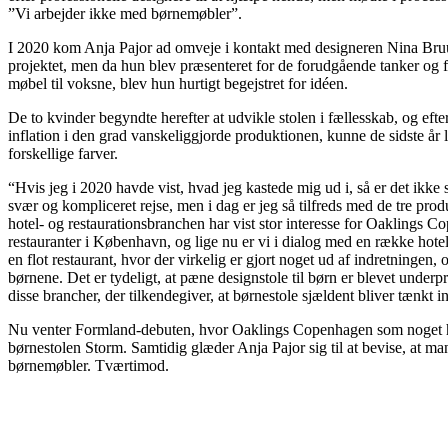
”Vi arbejder ikke med børnemøbler”.
I 2020 kom Anja Pajor ad omveje i kontakt med design­eren Nina Bruun, 
projektet, men da hun blev præsenteret for de forudgående tanker og fi
møbel til voksne, blev hun hurtigt begejstret for idéen.
De to kvinder begyndte herefter at udvikle stolen i fællesskab, og efte
inflation i den grad vanskeliggjorde produktionen, kunne de sidste år lan
forskellige farver.
“Hvis jeg i 2020 havde vist, hvad jeg kastede mig ud i, så er det ikke 
svær og kompliceret rejse, men i dag er jeg så tilfreds med de tre produk
hotel- og restaurationsbranchen har vist stor interesse for Oaklings Co
restauranter i Køben­havn, og lige nu er vi i dialog med en række hotel
en flot restaurant, hvor der virkelig er gjort noget ud af indretningen, o
børnene. Det er tydeligt, at pæne designstole til børn er blevet underpri
disse brancher, der tilkendegiver, at børnestole sjældent bliver tænkt i
Nu venter Formland-debuten, hvor Oaklings Copenhagen som noget helt
børnestolen Storm. Samtidig glæder Anja Pajor sig til at bevise, at
børnemøbler. Tværtimod.