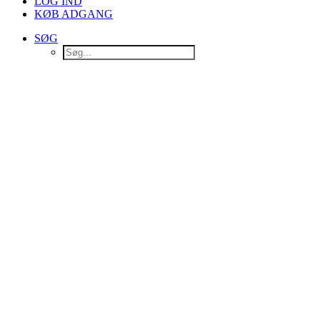
LOG IND
KØB ADGANG
SØG