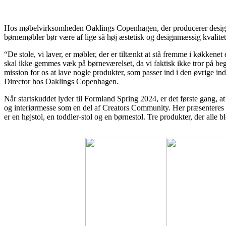
Hos møbelvirksomheden Oaklings Copenhagen, der producerer designstol
børne­møbler bør være af lige så høj æstetisk og designmæssig kvalite
“De stole, vi laver, er møbler, der er tiltænkt at stå fremme i køkkene
skal ikke gemmes væk på børneværelset, da vi faktisk ikke tror på be
mission for os at lave nogle produkter, som passer ind i den øvrige indr
Director hos Oaklings Copenhagen.
Når startskuddet lyder til Formland Spring 2024, er det første gang,
og interiørmesse som en del af Creators Community. Her præsenteres d
er en højstol, en toddler-stol og en børnestol. Tre produkter, der alle bl