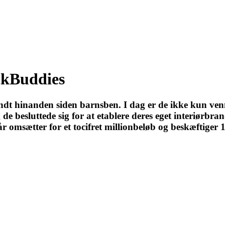
ckBuddies
t hinanden siden barnsben. I dag er de ikke kun venne
g de besluttede sig for at etablere deres eget interiør
 år omsætter for et tocifret millionbeløb og beskæftige