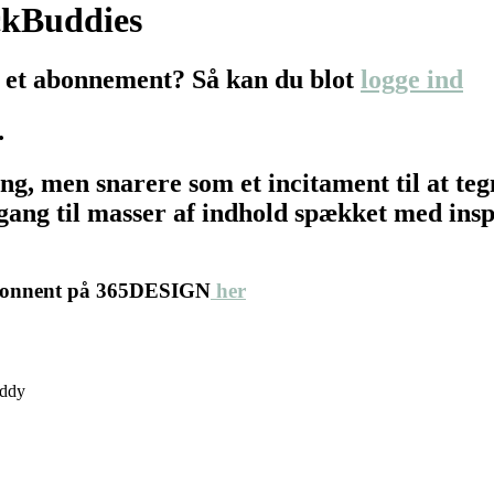
ckBuddies
 et abonnement? Så kan du blot
logge ind
…
ing, men snarere som et incitament til at 
ang til masser af indhold spækket med inspir
abonnent på 365DESIGN
her
uddy