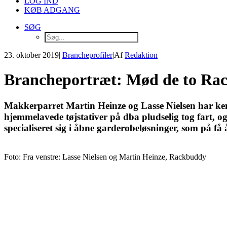
LOG IND
KØB ADGANG
SØG
23. oktober 2019
|
Brancheprofiler
|
Af
Redaktion
Brancheportræt: Mød de to Ra
Makkerparret Martin Heinze og Lasse Nielsen har kend
hjemmelavede tøjstativer på dba pludselig tog fart, o
specialiseret sig i åbne garderobeløsninger, som på få
Foto: Fra venstre: Lasse Nielsen og Martin Heinze, Rackbuddy