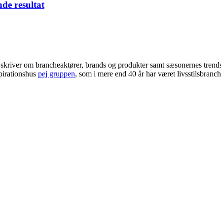
nde resultat
i skriver om brancheaktører, brands og produkter samt sæsonernes trend
pirationshus
pej gruppen
, som i mere end 40 år har været livsstilsbranc