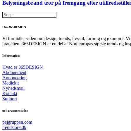
Belysningsbrand tror på fremgang efter utilfredsstille
Om 365DESIGN
Vi formidler viden om design, trends, livsstil, forbrug og økonomi. V
branchen. 365DESIGN er en del af Nordeuropas største trend- og ins
Information
Hvad er 365DESIGN
Abonnement
Annoncering
Mediekit
Nyhedsmail
Kontakt
Support
pej gruppens sider
pejgruppen.com
trendstore.dk