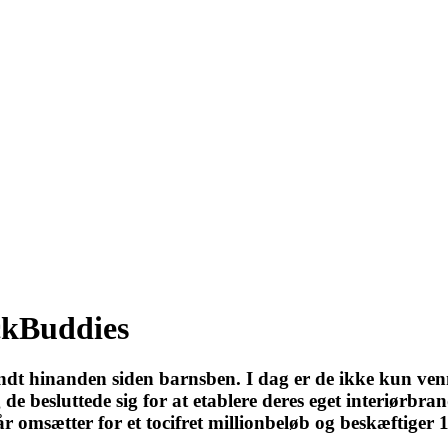
ckBuddies
t hinanden siden barnsben. I dag er de ikke kun venne
g de besluttede sig for at etablere deres eget interiør
 år omsætter for et tocifret millionbeløb og beskæftige