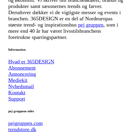
og økonomi. Vi skriver om brancheaktører, brands og
produkter samt sæsonernes trends og farver.
Derudover dækker vi de vigtigste messer og events i
branchen. 365DESIGN er en del af Nordeuropas
største trend- og inspirationshus
pej gruppen
, som i
mere end 40 år har været livsstilsbranchens
foretrukne sparringspartner.
Information
Hvad er 365DESIGN
Abonnement
Annoncering
Mediekit
Nyhedsmail
Kontakt
Support
pej gruppens sider
pejgruppen.com
trendstore.dk