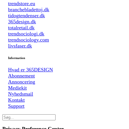
trendstore.eu
branchebladettoj.dk
tidogtendenser.dk
365design.dk
totalretail.dk
trendsociologi.dk
trendsociology.com
livsfaser.dk
Information
Hvad er 365DESIGN
Abonnement
Annoncering
Mediekit
Nyhedsmail
Kontakt
Support
Privacy Preference Center