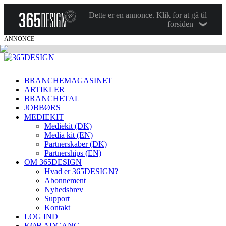
Dette er en annonce. Klik for at gå til
forsiden
ANNONCE
BRANCHEMAGASINET
ARTIKLER
BRANCHETAL
JOBBØRS
MEDIEKIT
Mediekit (DK)
Media kit (EN)
Partnerskaber (DK)
Partnerships (EN)
OM 365DESIGN
Hvad er 365DESIGN?
Abonnement
Nyhedsbrev
Support
Kontakt
LOG IND
KØB ADGANG