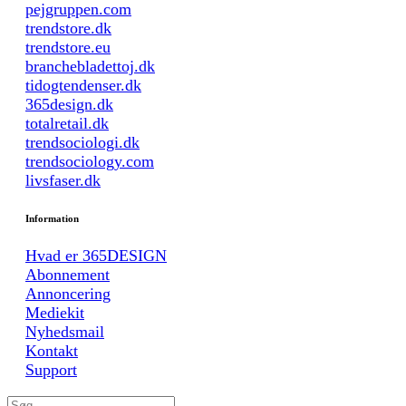
pejgruppen.com
trendstore.dk
trendstore.eu
branchebladettoj.dk
tidogtendenser.dk
365design.dk
totalretail.dk
trendsociologi.dk
trendsociology.com
livsfaser.dk
Information
Hvad er 365DESIGN
Abonnement
Annoncering
Mediekit
Nyhedsmail
Kontakt
Support