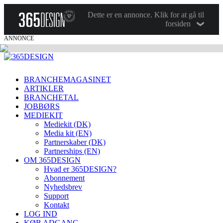
Dette er en annonce. Klik for at gå til
forsiden
ANNONCE
BRANCHEMAGASINET
ARTIKLER
BRANCHETAL
JOBBØRS
MEDIEKIT
Mediekit (DK)
Media kit (EN)
Partnerskaber (DK)
Partnerships (EN)
OM 365DESIGN
Hvad er 365DESIGN?
Abonnement
Nyhedsbrev
Support
Kontakt
LOG IND
KØB ADGANG