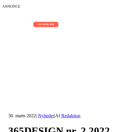
ANNONCE
AI Sessions for hele organisationen
01.09.2026 - 02.09.2026 - 03.09.2026
LÆS MERE HER
30. marts 2022
|
Nyheder
|
Af
Redaktion
365DESIGN nr. 2 2022