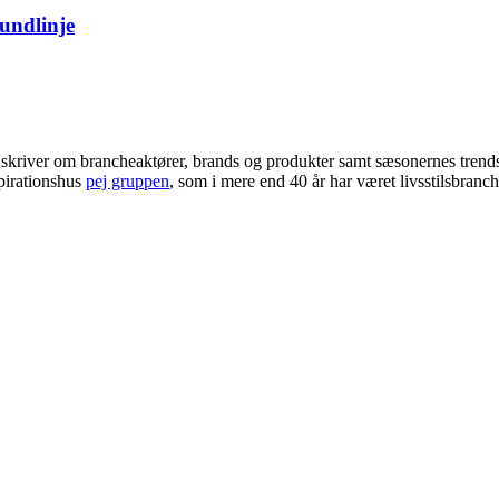
bundlinje
i skriver om brancheaktører, brands og produkter samt sæsonernes trend
pirationshus
pej gruppen
, som i mere end 40 år har været livsstilsbranc