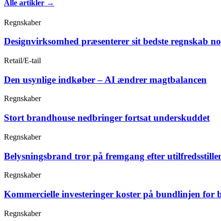
Alle artikler →
Regnskaber
Designvirksomhed præsenterer sit bedste regnskab n
Retail/E-tail
Den usynlige indkøber – AI ændrer magtbalancen
Regnskaber
Stort brandhouse nedbringer fortsat underskuddet
Regnskaber
Belysningsbrand tror på fremgang efter utilfredsstille
Regnskaber
Kommercielle investeringer koster på bundlinjen for 
Regnskaber