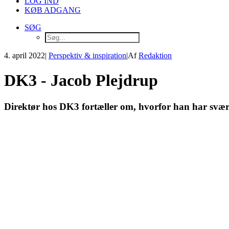
LOG IND
KØB ADGANG
SØG
4. april 2022
|
Perspektiv & inspiration
|
Af
Redaktion
DK3 - Jacob Plejdrup
Direktør hos DK3 fortæller om, hvorfor han har svæ