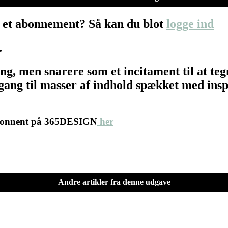
 et abonnement? Så kan du blot
logge ind
…
ing, men snarere som et incitament til at 
ang til masser af indhold spækket med inspir
abonnent på 365DESIGN
her
Andre artikler fra denne udgave