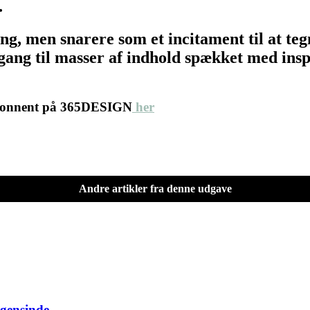
…
ing, men snarere som et incitament til at 
ang til masser af indhold spækket med inspir
abonnent på 365DESIGN
her
Andre artikler fra denne udgave
ogensinde