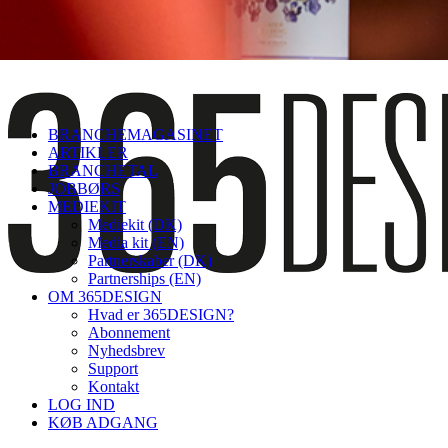
BRANCHEMAGASINET
ARTIKLER
BRANCHETAL
JOBBØRS
MEDIEKIT
Mediekit (DK)
Media kit (EN)
Partnerskaber (DK)
Partnerships (EN)
OM 365DESIGN
Hvad er 365DESIGN?
Abonnement
Nyhedsbrev
Support
Kontakt
LOG IND
KØB ADGANG