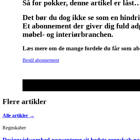
Så for pokker, denne artikel er låst
Det bør du dog ikke se som en hindr
Et abonnement der giver dig fuld adg
møbel- og interiørbranchen.
Læs mere om de mange fordele du får som 
Bestil abonnement
Flere artikler
Alle artikler →
Regnskaber
Designvirksomhed præsenterer sit bedste regnskab n