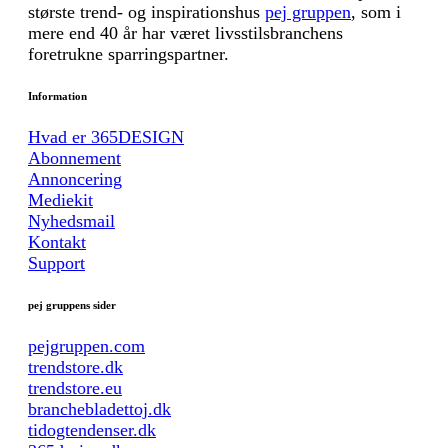
største trend- og inspirationshus
pej gruppen
, som i
mere end 40 år har været livsstilsbranchens
foretrukne sparringspartner.
Information
Hvad er 365DESIGN
Abonnement
Annoncering
Mediekit
Nyhedsmail
Kontakt
Support
pej gruppens sider
pejgruppen.com
trendstore.dk
trendstore.eu
branchebladettoj.dk
tidogtendenser.dk