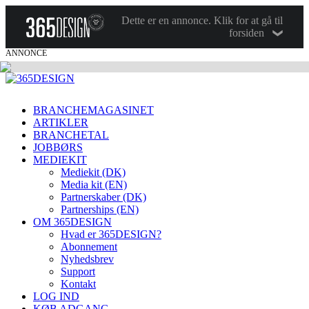
Dette er en annonce. Klik for at gå til
forsiden
ANNONCE
BRANCHEMAGASINET
ARTIKLER
BRANCHETAL
JOBBØRS
MEDIEKIT
Mediekit (DK)
Media kit (EN)
Partnerskaber (DK)
Partnerships (EN)
OM 365DESIGN
Hvad er 365DESIGN?
Abonnement
Nyhedsbrev
Support
Kontakt
LOG IND
KØB ADGANG