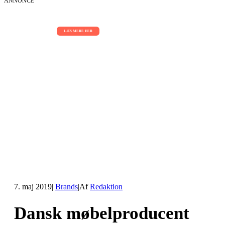
ANNONCE
AI Sessions for hele organisationen
01.09.2026 - 02.09.2026 - 03.09.2026
LÆS MERE HER
7. maj 2019
|
Brands
|
Af
Redaktion
Dansk møbelproducent