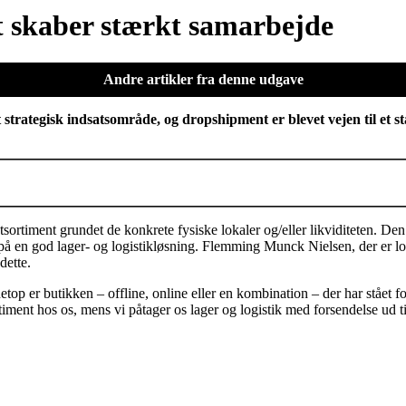
pt skaber stærkt samarbejde
Andre artikler fra denne udgave
t strategisk indsatsområde, og dropshipment er blevet vejen til e
ortiment grundet de konkrete fysiske lokaler og/eller likviditeten. D
 på en god lager- og logistikløsning. Flemming Munck Nielsen, der er l
dette.
p er butikken – offline, online eller en kombination – der har stået fo
rtiment hos os, mens vi påtager os lager og logistik med forsendelse ud