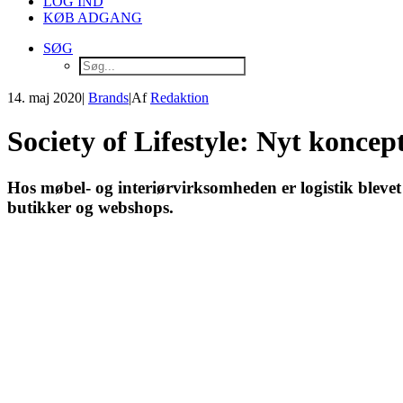
LOG IND
KØB ADGANG
SØG
14. maj 2020
|
Brands
|
Af
Redaktion
Society of Lifestyle: Nyt konce
Hos møbel- og interiørvirksomheden er logistik blevet
butikker og webshops.