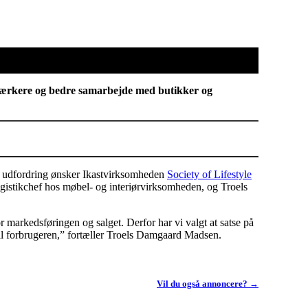
t stærkere og bedre samarbejde med butikker og
en udfordring ønsker Ikastvirksomheden
Society of Lifestyle
ogistikchef hos møbel- og interiørvirksomheden, og Troels
r markedsføringen og salget. Derfor har vi valgt at satse på
 til forbrugeren,” fortæller Troels Damgaard Madsen.
Vil du også annoncere? →