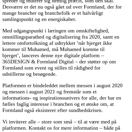
spreder og muterer sig nemlig præcis, som den skal.
Desværre er det nu også gået ud over Formland, der for
mange brancher og branchefolk er et halvårligt
samlingspunkt og en energiskaber.
Med udgangspunkt i læringen om omskiftelighed,
omstillingsparathed og digitalisering fra 2020, samt en
lettere omfortolkning af udtrykket ’når bjerget ikke
kommer til Muhamed, må Muhamed komme til
bjerget’, lanceres denne nye digitale platform –
365DESIGN & Formland Digital – der støtter op om
Formland som event og stilles til rådighed for
udstillerne og besøgende.
Platformen er bindeleddet mellem messen i august 2020
og messen i august 2021 og fremstår som et
informations- og inspirationsunivers for alle, der har en
fælles faglig interesse i branchen og et ønske om, at
Formland også eksisterer efter sundhedskrisen.
Vi inviterer alle – store som små – til at være med på
platformen. Kontakt os for mere information – både på