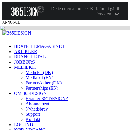
Dette er en annonce. Klik for at gå til
forsiden
ANNONCE
BRANCHEMAGASINET
ARTIKLER
BRANCHETAL
JOBBØRS
MEDIEKIT
Mediekit (DK)
Media kit (EN)
Partnerskaber (DK)
Partnerships (EN)
OM 365DESIGN
Hvad er 365DESIGN?
Abonnement
Nyhedsbrev
Support
Kontakt
LOG IND
KØB ADGANG