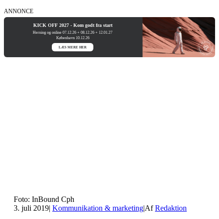
ANNONCE
KICK OFF 2027 - Kom godt fra start
Herning og online 07.12.26 + 08.12.26 + 12.01.27
København 10.12.26
LÆS MERE HER
Foto: InBound Cph
3. juli 2019
|
Kommunikation & marketing
|
Af
Redaktion