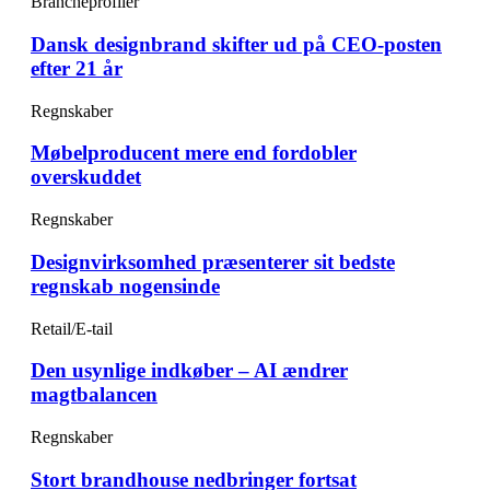
Brancheprofiler
Dansk designbrand skifter ud på CEO-posten
efter 21 år
Regnskaber
Møbelproducent mere end fordobler
overskuddet
Regnskaber
Designvirksomhed præsenterer sit bedste
regnskab nogensinde
Retail/E-tail
Den usynlige indkøber – AI ændrer
magtbalancen
Regnskaber
Stort brandhouse nedbringer fortsat