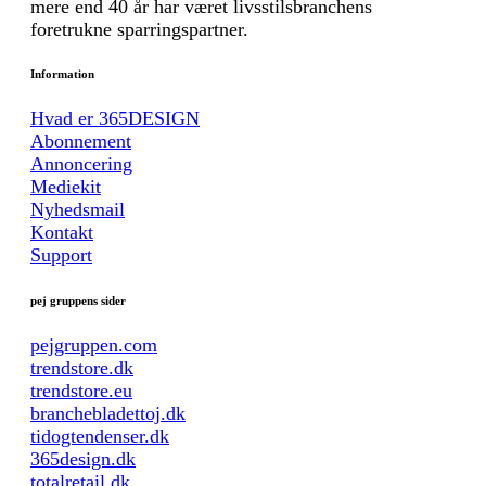
mere end 40 år har været livsstilsbranchens
foretrukne sparringspartner.
Information
Hvad er 365DESIGN
Abonnement
Annoncering
Mediekit
Nyhedsmail
Kontakt
Support
pej gruppens sider
pejgruppen.com
trendstore.dk
trendstore.eu
branchebladettoj.dk
tidogtendenser.dk
365design.dk
totalretail.dk