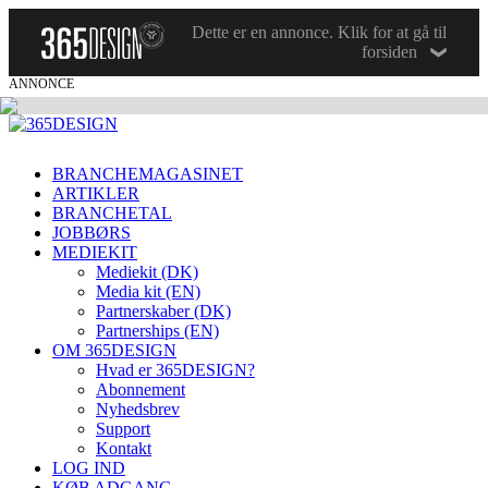
Dette er en annonce. Klik for at gå til
forsiden
ANNONCE
BRANCHEMAGASINET
ARTIKLER
BRANCHETAL
JOBBØRS
MEDIEKIT
Mediekit (DK)
Media kit (EN)
Partnerskaber (DK)
Partnerships (EN)
OM 365DESIGN
Hvad er 365DESIGN?
Abonnement
Nyhedsbrev
Support
Kontakt
LOG IND
KØB ADGANG