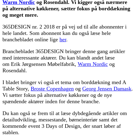
Warm Nordic
og Rosendahl. Vi kigger også nærmere
på alternative køkkener, sætter fokus på borddækning
og meget mere.
365DESIGN nr. 2 2018 er på vej ud til alle abonnenter i
hele landet. Som abonnent kan du også læse hele
branchebladet online lige
her
.
Branchebladet 365DESIGN bringer denne gang artikler
med interessante aktører. Du kan blandt andet læse
om Erik Jørgsensen Møbelfabrik,
Warm Nordic
og
Rosendahl.
I bladet bringer vi også et tema om borddækning med A
Table Story,
Broste Copenhagen
og
Georg Jensen Damask
.
Vi sætter fokus på alternative køkkener og de nye
spændende aktører inden for denne branche.
Du kan også se frem til at læse dybdegående artikler om
detailudvikling, messestande, børneinteriør samt det
kommende event 3 Days of Design, der snart løber af
stablen.