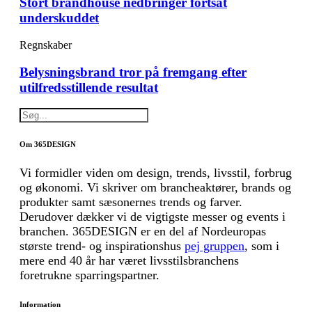
Stort brandhouse nedbringer fortsat
underskuddet
Regnskaber
Belysningsbrand tror på fremgang efter
utilfredsstillende resultat
Om 365DESIGN
Vi formidler viden om design, trends, livsstil, forbrug
og økonomi. Vi skriver om brancheaktører, brands og
produkter samt sæsonernes trends og farver.
Derudover dækker vi de vigtigste messer og events i
branchen. 365DESIGN er en del af Nordeuropas
største trend- og inspirationshus
pej gruppen
, som i
mere end 40 år har været livsstilsbranchens
foretrukne sparringspartner.
Information