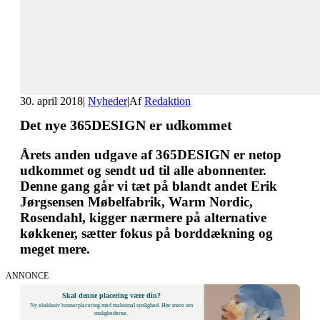
30. april 2018
|
Nyheder
|
Af
Redaktion
Det nye 365DESIGN er udkommet
Årets anden udgave af 365DESIGN er netop
udkommet og sendt ud til alle abonnenter.
Denne gang går vi tæt på blandt andet Erik
Jørgsensen Møbelfabrik, Warm Nordic,
Rosendahl, kigger nærmere på alternative
køkkener, sætter fokus på borddækning og
meget mere.
ANNONCE
Skal denne placering være din?
Ny eksklusiv bannerplacering med maksimal synlighed. Hør mere om
mulighederne.