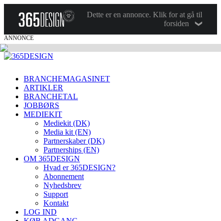
Dette er en annonce. Klik for at gå til
forsiden
ANNONCE
BRANCHEMAGASINET
ARTIKLER
BRANCHETAL
JOBBØRS
MEDIEKIT
Mediekit (DK)
Media kit (EN)
Partnerskaber (DK)
Partnerships (EN)
OM 365DESIGN
Hvad er 365DESIGN?
Abonnement
Nyhedsbrev
Support
Kontakt
LOG IND
KØB ADGANG