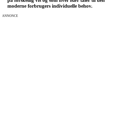
på forskellig vis og som hver især taler til den
moderne forbrugers individuelle behov.
ANNONCE