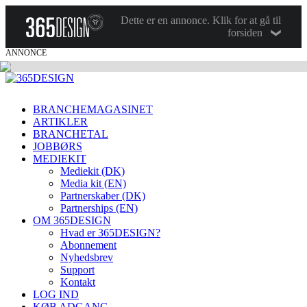
Dette er en annonce. Klik for at gå til
forsiden
ANNONCE
BRANCHEMAGASINET
ARTIKLER
BRANCHETAL
JOBBØRS
MEDIEKIT
Mediekit (DK)
Media kit (EN)
Partnerskaber (DK)
Partnerships (EN)
OM 365DESIGN
Hvad er 365DESIGN?
Abonnement
Nyhedsbrev
Support
Kontakt
LOG IND
KØB ADGANG