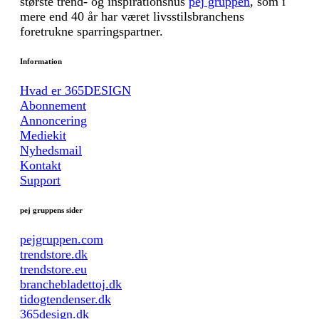
største trend- og inspirationshus
pej gruppen
, som i
mere end 40 år har været livsstilsbranchens
foretrukne sparringspartner.
Information
Hvad er 365DESIGN
Abonnement
Annoncering
Mediekit
Nyhedsmail
Kontakt
Support
pej gruppens sider
pejgruppen.com
trendstore.dk
trendstore.eu
branchebladettoj.dk
tidogtendenser.dk
365design.dk