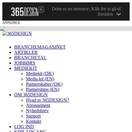
Dette er en annonce. Klik for at gå til
forsiden
ANNONCE
BRANCHEMAGASINET
ARTIKLER
BRANCHETAL
JOBBØRS
MEDIEKIT
Mediekit (DK)
Media kit (EN)
Partnerskaber (DK)
Partnerships (EN)
OM 365DESIGN
Hvad er 365DESIGN?
Abonnement
Nyhedsbrev
Support
Kontakt
LOG IND
KØB ADGANG