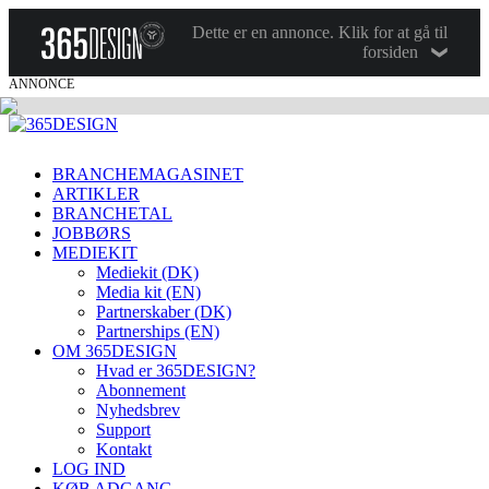
Dette er en annonce. Klik for at gå til
forsiden
ANNONCE
BRANCHEMAGASINET
ARTIKLER
BRANCHETAL
JOBBØRS
MEDIEKIT
Mediekit (DK)
Media kit (EN)
Partnerskaber (DK)
Partnerships (EN)
OM 365DESIGN
Hvad er 365DESIGN?
Abonnement
Nyhedsbrev
Support
Kontakt
LOG IND
KØB ADGANG