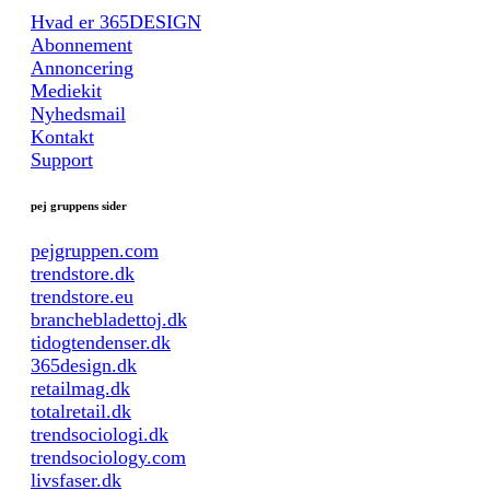
Hvad er 365DESIGN
Abonnement
Annoncering
Mediekit
Nyhedsmail
Kontakt
Support
pej gruppens sider
pejgruppen.com
trendstore.dk
trendstore.eu
branchebladettoj.dk
tidogtendenser.dk
365design.dk
retailmag.dk
totalretail.dk
trendsociologi.dk
trendsociology.com
livsfaser.dk