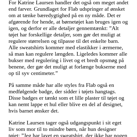
For Katrine Laursen handler det også om meget andet
end farver. Grundlaget for Flab udspringer af ønsket
om at tænke bæredygtighed på en ny måde. Det er
afgørende for hende, at børnetøjet kan bruges igen og
igen, og derfor er alle detaljer gennemtænkt: ”Alt
tøjet har forskellige detaljer, som gør det muligt at
regulere størrelsen og tilpasse til det enkelte barn.
Alle sweatshirts kommer med elastikker i ærmerne,
så man kan regulere længden. Ligeledes kommer alle
bukser med regulering i livet og et bredt opsmøg på
benene, der gør det muligt at forlænge bukserne med
op til syv centimeter.”
På samme måde har alle styles fra Flab også en
medfølgende badge, der sidder i tøjets hangtags.
Disse badges er tænkt som et lille plaster til tøjet og
kan nemt lappe et hul eller blive en del af designet,
hvis barnet ønsker det.
Katrine Laursen tager også udgangspunkt i sit eget
liv som mor til to mindre børn, når hun designer
tøjet: ”Jeg har lavet en sweatshirt, der ikke har nogen