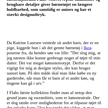
brugbare detaljer giver børnetøjet en længere
holdbarhed, som samtidig er unisex og har et
stærkt designudtryk.
Da Katrine Laursen ventede sit andet barn, der er en
pige, kiggede hun i alt det gemte børnetøj i
Ikea
-
poserne fra, da hendes søn var lille: ”Det slog mig, at
jeg næsten ikke kunne genbruge noget af tøjet til min
datter. Det var meget kønsstereotypt. Derfor er det
vigtigt for mig at designe styles, der kan bruges
uanset køn. På den måde skal man ikke købe en ny
garderobe, når man får et barn af et andet køn, og
tingene kan gå i arv.”
I Flabs første kollektion finder man af netop den
grund jeans og sweatshirts, som er kønsneutrale. Der
er dog tænkt over mulighederne for at tilpasse tøjet til
det enkelte barn: ”Jeg har tænkt det sådan, at man