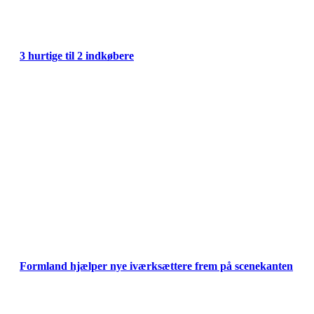
3 hurtige til 2 indkøbere
Formland hjælper nye iværksættere frem på scenekanten