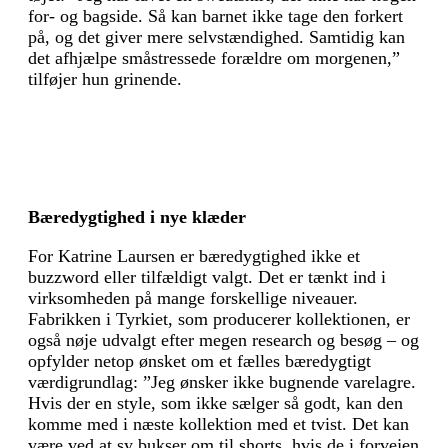
for- og bagside. Så kan barnet ikke tage den forkert
på, og det giver mere selvstændighed. Samtidig kan
det afhjælpe småstressede forældre om morgenen,”
tilføjer hun grinende.
Bæredygtighed i nye klæder
For Katrine Laursen er bæredygtighed ikke et
buzzword eller tilfældigt valgt. Det er tænkt ind i
virksomheden på mange forskellige niveauer.
Fabrikken i Tyrkiet, som producerer kollek­tionen, er
også nøje udvalgt efter megen research og besøg – og
opfylder netop ønsket om et fælles bæredygtigt
værdigrundlag: ”Jeg ønsker ikke bugnende varelagre.
Hvis der en style, som ikke sælger så godt, kan den
komme med i næste kollektion med et tvist. Det kan
være ved at sy bukser om til shorts, hvis de i forvejen