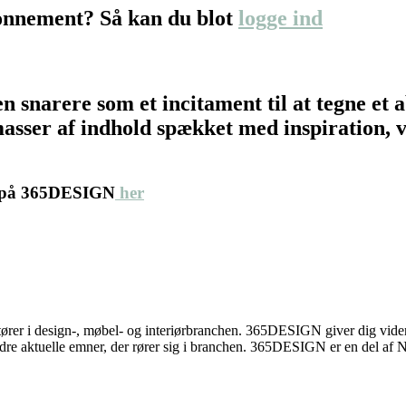
onnement? Så kan du blot
logge ind
en snarere som et incitament til at tegne 
asser af indhold spækket med inspiration, vi
t på 365DESIGN
her
rer i design-, møbel- og interiørbranchen. 365DESIGN giver dig viden
re aktuelle emner, der rører sig i branchen. 365DESIGN er en del af N