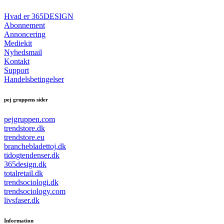
Hvad er 365DESIGN
Abonnement
Annoncering
Mediekit
Nyhedsmail
Kontakt
Support
Handelsbetingelser
pej gruppens sider
pejgruppen.com
trendstore.dk
trendstore.eu
branchebladettoj.dk
tidogtendenser.dk
365design.dk
totalretail.dk
trendsociologi.dk
trendsociology.com
livsfaser.dk
Information