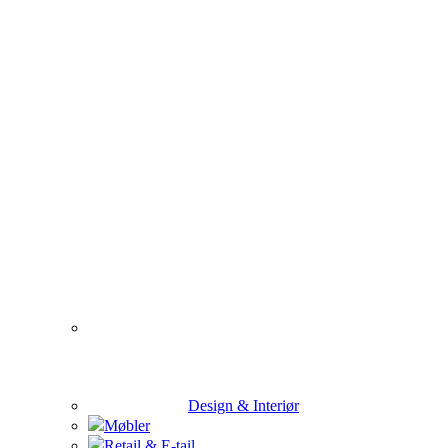
Design & Interiør
Møbler
Retail & E-tail