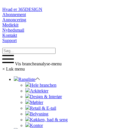
Hvad er 365DESIGN
Abonnement
Annoncering
Mediekit
Nyhedsmail
Kontakt
Support
Vis brancheanalyse-menu
×
Luk menu
Rangliste
Hele branchen
Arkitekter
Design & Interiør
Møbler
Retail & E-tail
Belysning
Køkken, bad & seng
Kontor