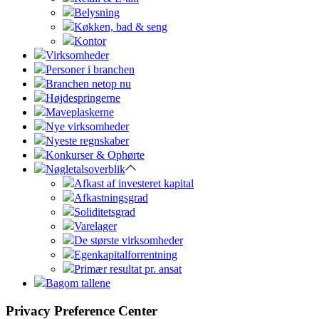
Belysning
Køkken, bad & seng
Kontor
Virksomheder
Personer i branchen
Branchen netop nu
Højdespringerne
Maveplaskerne
Nye virksomheder
Nyeste regnskaber
Konkurser & Ophørte
Nøgletalsoverblik
Afkast af investeret kapital
Afkastningsgrad
Soliditetsgrad
Varelager
De største virksomheder
Egenkapitalforrentning
Primær resultat pr. ansat
Bagom tallene
Privacy Preference Center