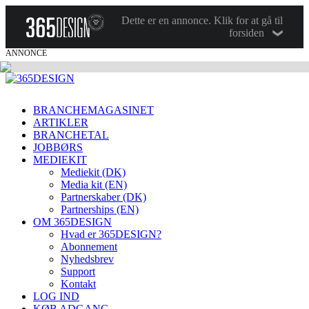
Dette er en annonce. Klik for at gå til
forsiden
ANNONCE
BRANCHEMAGASINET
ARTIKLER
BRANCHETAL
JOBBØRS
MEDIEKIT
Mediekit (DK)
Media kit (EN)
Partnerskaber (DK)
Partnerships (EN)
OM 365DESIGN
Hvad er 365DESIGN?
Abonnement
Nyhedsbrev
Support
Kontakt
LOG IND
KØB ADGANG