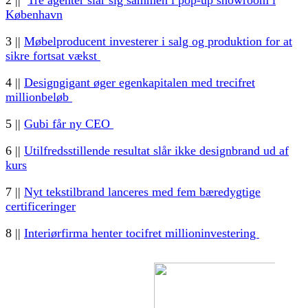
2 ||
Tre agenter slår sig sammen i pop-up showroom i
København
3 ||
Møbelproducent investerer i salg og produktion for at
sikre fortsat vækst
4 ||
Designgigant øger egenkapitalen med trecifret
millionbeløb
5 ||
Gubi får ny CEO
6 ||
Utilfredsstillende resultat slår ikke designbrand ud af
kurs
7 ||
Nyt tekstilbrand lanceres med fem bæredygtige
certificeringer
8 ||
Interiørfirma henter tocifret millioninvestering