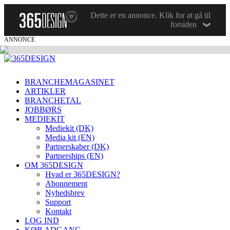
Dette er en annonce. Klik for at gå til
forsiden
ANNONCE
BRANCHEMAGASINET
ARTIKLER
BRANCHETAL
JOBBØRS
MEDIEKIT
Mediekit (DK)
Media kit (EN)
Partnerskaber (DK)
Partnerships (EN)
OM 365DESIGN
Hvad er 365DESIGN?
Abonnement
Nyhedsbrev
Support
Kontakt
LOG IND
KØB ADGANG