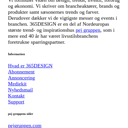
Vi formidler viden om design, trends, livsstil, forbrug
og økonomi. Vi skriver om brancheaktører, brands og
produkter samt sæsonernes trends og farver.
Derudover dækker vi de vigtigste messer og events i
branchen. 365DESIGN er en del af Nordeuropas
største trend- og inspirationshus
pej gruppen
, som i
mere end 40 år har været livsstilsbranchens
foretrukne sparringspartner.
Information
Hvad er 365DESIGN
Abonnement
Annoncering
Mediekit
Nyhedsmail
Kontakt
Support
pej gruppens sider
pejgruppen.com