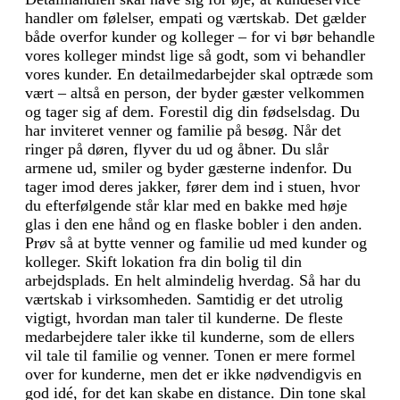
handler om følelser, empati og værtskab. Det gælder
både overfor kunder og kolleger – for vi bør behandle
vores kolleger mindst lige så godt, som vi behandler
vores kunder. En detailmedarbejder skal optræde som
vært – altså en person, der byder gæster velkommen
og tager sig af dem. Forestil dig din fødselsdag. Du
har inviteret venner og familie på besøg. Når det
ringer på døren, flyver du ud og åbner. Du slår
armene ud, smiler og byder gæsterne indenfor. Du
tager imod deres jakker, fører dem ind i stuen, hvor
du efterfølgende står klar med en bakke med høje
glas i den ene hånd og en flaske bobler i den anden.
Prøv så at bytte venner og familie ud med kunder og
kolleger. Skift lokation fra din bolig til din
arbejdsplads. En helt almindelig hverdag. Så har du
værtskab i virksomheden. Samtidig er det utrolig
vigtigt, hvordan man taler til kunderne. De fleste
medarbejdere taler ikke til kunderne, som de ellers
vil tale til familie og venner. Tonen er mere formel
over for kunderne, men det er ikke nødvendigvis en
god idé, for det kan skabe en distance. Din tone skal