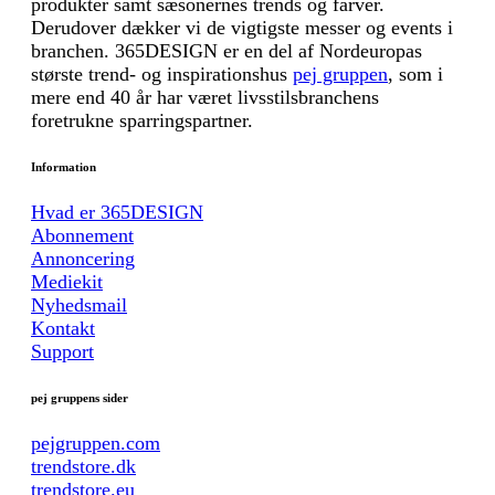
produkter samt sæsonernes trends og farver.
Derudover dækker vi de vigtigste messer og events i
branchen. 365DESIGN er en del af Nordeuropas
største trend- og inspirationshus
pej gruppen
, som i
mere end 40 år har været livsstilsbranchens
foretrukne sparringspartner.
Information
Hvad er 365DESIGN
Abonnement
Annoncering
Mediekit
Nyhedsmail
Kontakt
Support
pej gruppens sider
pejgruppen.com
trendstore.dk
trendstore.eu