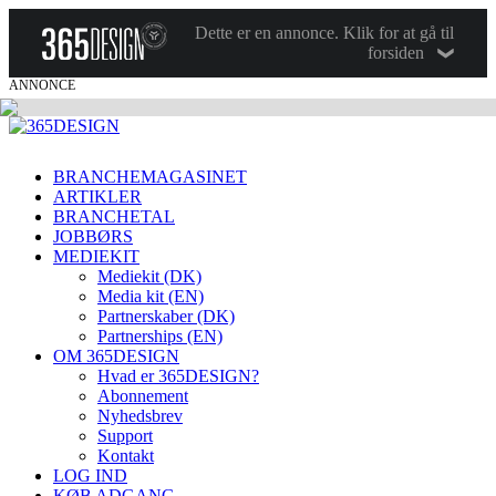
Dette er en annonce. Klik for at gå til
forsiden
ANNONCE
BRANCHEMAGASINET
ARTIKLER
BRANCHETAL
JOBBØRS
MEDIEKIT
Mediekit (DK)
Media kit (EN)
Partnerskaber (DK)
Partnerships (EN)
OM 365DESIGN
Hvad er 365DESIGN?
Abonnement
Nyhedsbrev
Support
Kontakt
LOG IND
KØB ADGANG