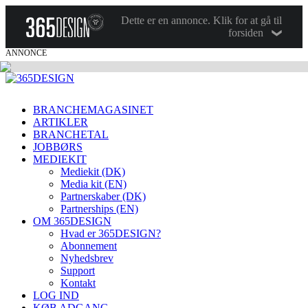
Dette er en annonce. Klik for at gå til
forsiden
ANNONCE
BRANCHEMAGASINET
ARTIKLER
BRANCHETAL
JOBBØRS
MEDIEKIT
Mediekit (DK)
Media kit (EN)
Partnerskaber (DK)
Partnerships (EN)
OM 365DESIGN
Hvad er 365DESIGN?
Abonnement
Nyhedsbrev
Support
Kontakt
LOG IND
KØB ADGANG