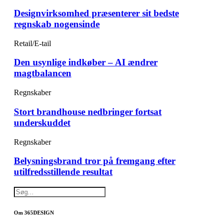
Designvirksomhed præsenterer sit bedste
regnskab nogensinde
Retail/E-tail
Den usynlige indkøber – AI ændrer
magtbalancen
Regnskaber
Stort brandhouse nedbringer fortsat
underskuddet
Regnskaber
Belysningsbrand tror på fremgang efter
utilfredsstillende resultat
Om 365DESIGN