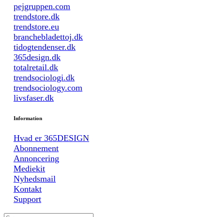
pejgruppen.com
trendstore.dk
trendstore.eu
branchebladettoj.dk
tidogtendenser.dk
365design.dk
totalretail.dk
trendsociologi.dk
trendsociology.com
livsfaser.dk
Information
Hvad er 365DESIGN
Abonnement
Annoncering
Mediekit
Nyhedsmail
Kontakt
Support