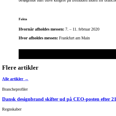
besøgende især blive klogere på fremtiden inden for branch
Fakta
Hvornår afholdes messen:
7. – 11. februar 2020
Hvor afholdes messen:
Frankfurt am Main
Flere artikler
Alle artikler →
Brancheprofiler
Dansk designbrand skifter ud på CEO-posten efter 21
Regnskaber