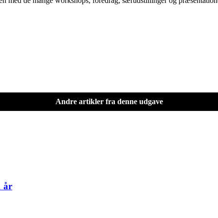
en med de mange workshops, foredrag, særudstillinger og præsentationer
Andre artikler fra denne udgave
 år