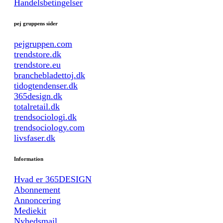
Handelsbetingelser
pej gruppens sider
pejgruppen.com
trendstore.dk
trendstore.eu
branchebladettoj.dk
tidogtendenser.dk
365design.dk
totalretail.dk
trendsociologi.dk
trendsociology.com
livsfaser.dk
Information
Hvad er 365DESIGN
Abonnement
Annoncering
Mediekit
Nyhedsmail