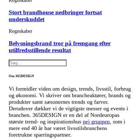
Regnskaber
Stort brandhouse nedbringer fortsat
underskuddet
Regnskaber
Belysningsbrand tror på fremgang efter
utilfredsstillende resultat
Om 365DESIGN
Vi formidler viden om design, trends, livsstil, forbrug
og økonomi. Vi skriver om brancheaktører, brands og
produkter samt sæsonernes trends og farver.
Derudover dækker vi de vigtigste messer og events i
branchen. 365DESIGN er en del af Nordeuropas
største trend- og inspirationshus
pej gruppen
, som i
mere end 40 år har været livsstilsbranchens
foretrukne sparringspartner.