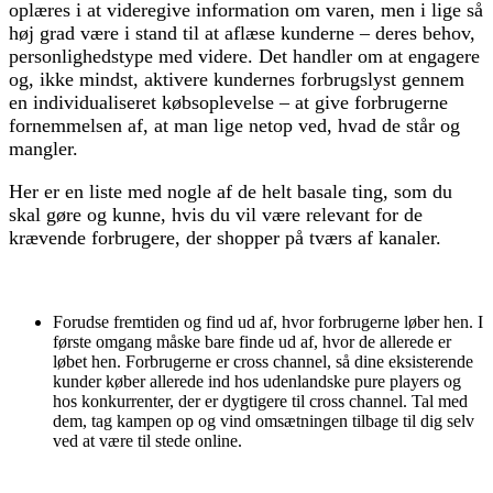
oplæres i at videregive information om varen, men i lige så
høj grad være i stand til at aflæse kunderne – deres behov,
personlighedstype med videre. Det handler om at engagere
og, ikke mindst, aktivere kundernes forbrugslyst gennem
en individualiseret købsoplevelse – at give forbrugerne
fornemmelsen af, at man lige netop ved, hvad de står og
mangler.
Her er en liste med nogle af de helt basale ting, som du
skal gøre og kunne, hvis du vil være relevant for de
krævende forbrugere, der shopper på tværs af kanaler.
Forudse fremtiden og find ud af, hvor forbrugerne løber hen. I
første omgang måske bare finde ud af, hvor de allerede er
løbet hen. Forbrugerne er cross channel, så dine eksisterende
kunder køber allerede ind hos udenlandske pure players og
hos konkurrenter, der er dygtigere til cross channel. Tal med
dem, tag kampen op og vind omsætningen tilbage til dig selv
ved at være til stede online.