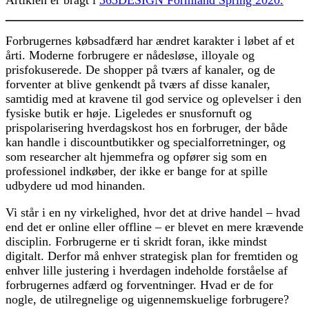
Forbrugernes købsadfærd har ændret karakter i løbet af et
årti. Moderne forbrugere er nådesløse, illoyale og
prisfokuserede. De shopper på tværs af kanaler, og de
forventer at blive genkendt på tværs af disse kanaler,
samtidig med at kravene til god service og oplevelser i den
fysiske butik er høje. Ligeledes er snusfornuft og
prispolarisering hverdagskost hos en forbruger, der både
kan handle i discountbutikker og specialforretninger, og
som researcher alt hjemmefra og opfører sig som en
professionel indkøber, der ikke er bange for at spille
udbydere ud mod hinanden.
Vi står i en ny virkelighed, hvor det at drive handel – hvad
end det er online eller offline – er blevet en mere krævende
disciplin. Forbrugerne er ti skridt foran, ikke mindst
digitalt. Derfor må enhver strategisk plan for fremtiden og
enhver lille justering i hverdagen indeholde forståelse af
forbrugernes adfærd og forventninger. Hvad er de for
nogle, de utilregnelige og uigennemskuelige forbrugere?