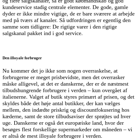
og flere salgskanaler, så er godt købmandskab og god
kundeservice stadig centrale elementer. De gode, gamle
dyder er ikke mindre vigtige, de er bare sværere at arbejde
med på tværs af kanaler. Så udfordringen er egentlig den
samme som tidligere: De rigtige varer i den rigtige
salgskanal pakket ind i god service.
Den illoyale forbruger
Nu kommer det jo ikke som nogen overraskelse, at
forbrugerne er meget prisbevidste, men det overrasker
måske alligevel, at det er danskerne, der er de næstmest
tilbudshungrende forbrugere i verden – kun overgået af
italienerne. Valget af butik styres primært af prisen, og det
skyldes både det høje antal butikker, der kan vælges
mellem, den indædte priskrig og discountfokusering hos
kæderne, samt de store tilbudsaviser der sprøjtes ud hver
uge. Danskerne er også det europæiske land, hvor der
besøges flest forskellige supermarkeder om måneden – vi
er altså de mest illoyale forbrugere i verden.