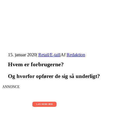
15. januar 2020
|
Retail/E-tail
|
Af
Redaktion
Hvem er forbrugerne?
Og hvorfor opfører de sig så underligt?
ANNONCE
AI Sessions for hele organisationen
01.09.2026 - 02.09.2026 - 03.09.2026
LÆS MERE HER