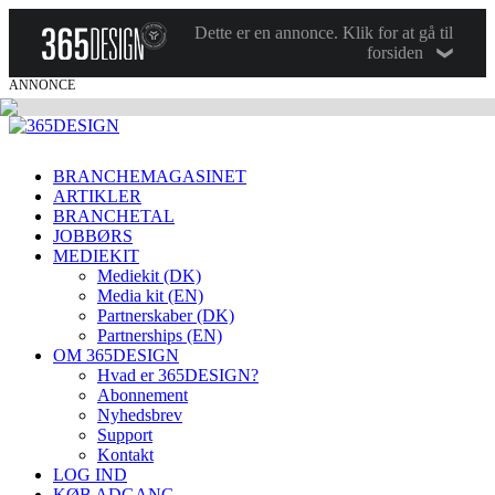
Dette er en annonce. Klik for at gå til
forsiden
ANNONCE
BRANCHEMAGASINET
ARTIKLER
BRANCHETAL
JOBBØRS
MEDIEKIT
Mediekit (DK)
Media kit (EN)
Partnerskaber (DK)
Partnerships (EN)
OM 365DESIGN
Hvad er 365DESIGN?
Abonnement
Nyhedsbrev
Support
Kontakt
LOG IND
KØB ADGANG