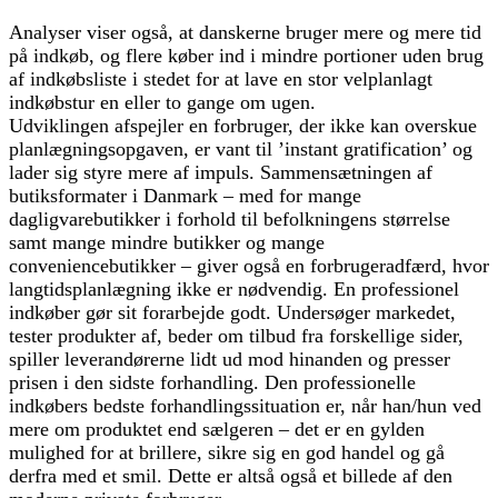
Analyser viser også, at danskerne bruger mere og mere tid
på indkøb, og flere køber ind i mindre portioner uden brug
af indkøbsliste i stedet for at lave en stor velplanlagt
indkøbstur en eller to gange om ugen.
Udviklingen afspejler en forbruger, der ikke kan overskue
planlægningsopgaven, er vant til ’instant gratification’ og
lader sig styre mere af impuls. Sammensætningen af
butiksformater i Danmark – med for mange
dagligvarebutikker i forhold til befolkningens størrelse
samt mange mindre butikker og mange
conveniencebutikker – giver også en forbrugeradfærd, hvor
langtidsplanlægning ikke er nødvendig. En professionel
indkøber gør sit forarbejde godt. Undersøger markedet,
tester produkter af, beder om tilbud fra forskellige sider,
spiller leverandørerne lidt ud mod hinanden og presser
prisen i den sidste forhandling. Den professionelle
indkøbers bedste forhandlingssituation er, når han/hun ved
mere om produktet end sælgeren – det er en gylden
mulighed for at brillere, sikre sig en god handel og gå
derfra med et smil. Dette er altså også et billede af den