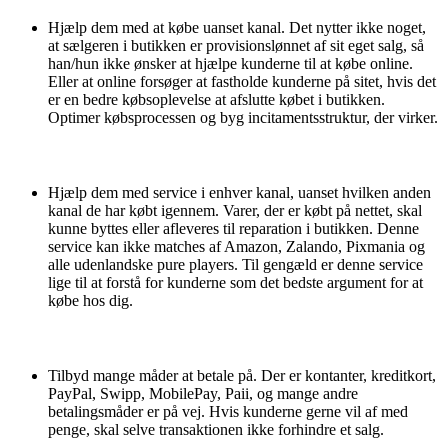
Hjælp dem med at købe uanset kanal. Det nytter ikke noget,
at sælgeren i butikken er provisionslønnet af sit eget salg, så
han/hun ikke ønsker at hjælpe kunderne til at købe online.
Eller at online forsøger at fastholde kunderne på sitet, hvis det
er en bedre købs­oplevelse at afslutte købet i butikken.
Optimer købsprocessen og byg incitamentsstruktur, der virker.
Hjælp dem med service i enhver kanal, uanset hvilken anden
kanal de har købt igennem. Varer, der er købt på nettet, skal
kunne byttes eller afleveres til reparation i butikken. Denne
service kan ikke matches af Amazon, Zalando, Pixmania og
alle udenlandske pure players. Til gengæld er denne service
lige til at forstå for kunderne som det bedste argument for at
købe hos dig.
Tilbyd mange måder at betale på. Der er kontanter, kreditkort,
PayPal, Swipp, MobilePay, Paii, og mange andre
betalingsmåder er på vej. Hvis kunderne gerne vil af med
penge, skal selve transaktionen ikke forhindre et salg.