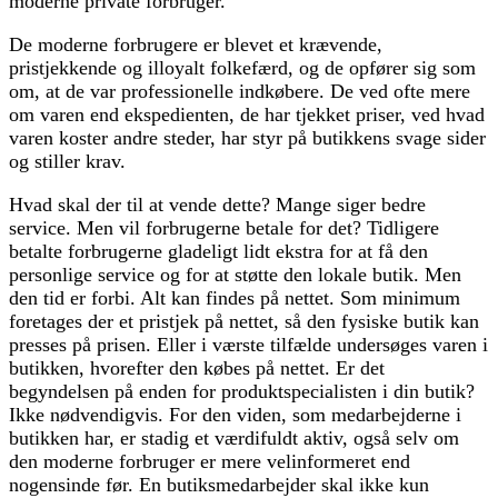
moderne private forbruger.
De moderne forbrugere er blevet et krævende,
pristjekkende og illoyalt folkefærd, og de opfører sig som
om, at de var professionelle indkøbere. De ved ofte mere
om varen end ekspedienten, de har tjekket priser, ved hvad
varen koster andre steder, har styr på butikkens svage sider
og stiller krav.
Hvad skal der til at vende dette? Mange siger bedre
service. Men vil forbrugerne betale for det? Tidligere
betalte forbrugerne gladeligt lidt ekstra for at få den
personlige service og for at støtte den lokale butik. Men
den tid er forbi. Alt kan findes på nettet. Som minimum
foretages der et pristjek på nettet, så den fysiske butik kan
presses på prisen. Eller i værste tilfælde undersøges varen i
butikken, hvorefter den købes på nettet. Er det
begyndelsen på enden for produktspecialisten i din butik?
Ikke nødvendigvis. For den viden, som medarbejderne i
butikken har, er stadig et værdifuldt aktiv, også selv om
den moderne forbruger er mere velinformeret end
nogensinde før. En butiksmedarbejder skal ikke kun