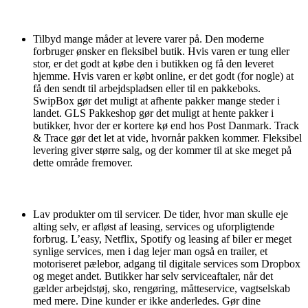
Tilbyd mange måder at levere varer på. Den moderne
forbruger ønsker en fleksibel butik. Hvis varen er tung eller
stor, er det godt at købe den i butikken og få den leveret
hjemme. Hvis varen er købt online, er det godt (for nogle) at
få den sendt til arbejdspladsen eller til en pakkeboks.
SwipBox gør det muligt at afhente pakker mange steder i
landet. GLS Pakkeshop gør det muligt at hente pakker i
butikker, hvor der er kortere kø end hos Post Danmark. Track
& Trace gør det let at vide, hvornår pakken kommer. Fleksibel
levering giver større salg, og der kommer til at ske meget på
dette område fremover.
Lav produkter om til servicer. De tider, hvor man skulle eje
alting selv, er afløst af leasing, services og uforpligtende
forbrug. L’easy, Netflix, Spotify og leasing af biler er meget
synlige services, men i dag lejer man også en trailer, et
motoriseret pæle­bor, adgang til digitale services som Dropbox
og meget andet. Butikker har selv serviceaftaler, når det
gælder arbejdstøj, sko, rengøring, måtteservice, vagtselskab
med mere. Dine kunder er ikke anderledes. Gør dine