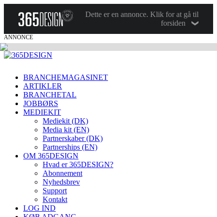
Dette er en annonce. Klik for at gå til
forsiden
ANNONCE
BRANCHEMAGASINET
ARTIKLER
BRANCHETAL
JOBBØRS
MEDIEKIT
Mediekit (DK)
Media kit (EN)
Partnerskaber (DK)
Partnerships (EN)
OM 365DESIGN
Hvad er 365DESIGN?
Abonnement
Nyhedsbrev
Support
Kontakt
LOG IND
KØB ADGANG