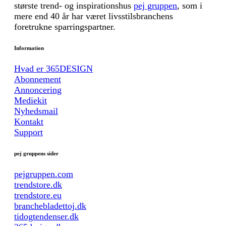
største trend- og inspirationshus
pej gruppen
, som i
mere end 40 år har været livsstilsbranchens
foretrukne sparringspartner.
Information
Hvad er 365DESIGN
Abonnement
Annoncering
Mediekit
Nyhedsmail
Kontakt
Support
pej gruppens sider
pejgruppen.com
trendstore.dk
trendstore.eu
branchebladettoj.dk
tidogtendenser.dk