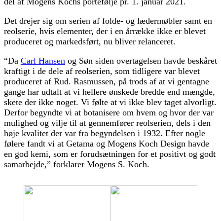
del af Mogens Kochs portefølje pr. 1. januar 2021.
Det drejer sig om serien af folde- og lædermøbler samt en
reolserie, hvis elementer, der i en årrække ikke er blevet
produceret og markedsført, nu bliver relanceret.
“Da
Carl Hansen
og Søn siden overtagelsen havde beskåret
kraftigt i de dele af reolserien, som tidligere var blevet
produceret af Rud. Rasmussen, på trods af at vi gentagne
gange har udtalt at vi hellere ønskede bredde end mængde,
skete der ikke noget. Vi følte at vi ikke blev taget alvorligt.
Derfor begyndte vi at botanisere om hvem og hvor der var
mulighed og vilje til at gennemfører reolserien, dels i den
høje kvalitet der var fra begyndelsen i 1932. Efter nogle
følere fandt vi at Getama og Mogens Koch Design havde
en god kemi, som er forudsætningen for et positivt og godt
samarbejde,” forklarer Mogens S. Koch.