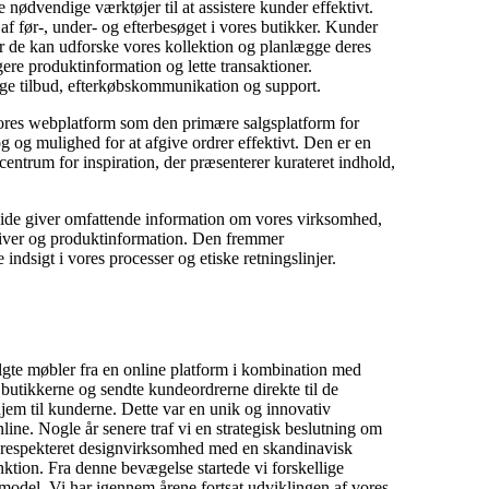
 nødvendige værktøjer til at assistere kunder effektivt.
af før-, under- og efterbesøget i vores butikker. Kunder
or de kan udforske vores kollektion og planlægge deres
re produktinformation og lette transaktioner.
ge tilbud, efterkøbskommunikation og support.
ores webplatform som den primære salgs­platform for
g og mulighed for at afgive ordrer effektivt. Den er en
t centrum for inspiration, der præsenterer kurateret indhold,
de giver omfattende infor­mation om vores virksomhed,
ativer og produktinformation. Den fremmer
indsigt i vores processer og etiske retningslinjer.
lgte møbler fra en online platform i kombination med
utikkerne og sendte kundeordrerne direkte til de
jem til kunderne. Dette var en unik og innovativ
ine. Nogle år senere traf vi en strategisk beslutning om
 respekteret designvirksomhed med en skandinavisk
nktion. Fra denne bevægelse startede vi forskellige
smodel. Vi har igennem årene fortsat udviklingen af vores