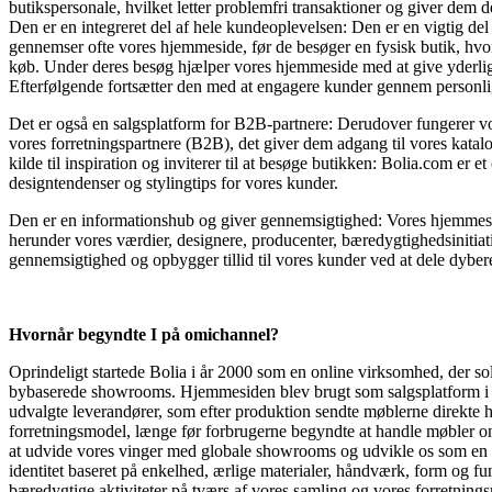
butikspersonale, hvilket letter problemfri transaktioner og giver dem de
Den er en integreret del af hele kundeoplevelsen: Den er en vigtig del 
gennemser ofte vores hjemme­side, før de besøger en fysisk butik, hv
køb. Under deres besøg hjælper vores hjemmeside med at give yderlige
Efterfølgende fortsætter den med at engagere kunder gennem personli
Det er også en salgsplatform for B2B-partnere: Derud­over fungerer v
vores forretningspartnere (B2B), det giver dem adgang til vores katalo
kilde til inspiration og inviterer til at besøge butikken: Bolia.com er e
designtendenser og stylingtips for vores kunder.
Den er en informationshub og giver gennemsigtighed: Vores hjemmesi
herunder vores værdier, designere, producenter, bæredygtighedsiniti
gennemsigtighed og opbygger tillid til vores kunder ved at dele dybere 
Hvornår begyndte I på omichannel?
Oprindeligt startede Bolia i år 2000 som en online virksomhed, der so
bybaserede showrooms. Hjemmesiden blev brugt som salgsplatform i b
udvalgte leverandører, som efter produktion sendte møblerne direkte h
forretningsmodel, længe før forbrugerne begyndte at handle møbler onl
at udvide vores vinger med globale showrooms og udvikle os som en
identitet baseret på enkelhed, ærlige materialer, håndværk, form og fu
bæredygtige aktiviteter på tværs af vores samling og vores forretning