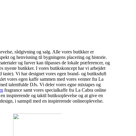
levelse, rådgivning og salg. Alle vores butikker er
espekt og henvisning til bygningens placering og historie.
aterialer og farver kan tilpasses de lokale præferencer, og
es nyeste butikker. I vores butikskoncept har vi arbejdet
taste). Vi har designet vores egen brand- og butiksduft
dviklet vores egen kaffe sammen med vores venner fra La
 med talentfulde DJs. Vi deler vores egne mixtapes og
om
fragrance samt vores specialkaffe fra La Cabra online
n inspirerende og taktil butiks­oplevelse og at give en
 design, i samspil med en inspirerende onlineoplevelse.