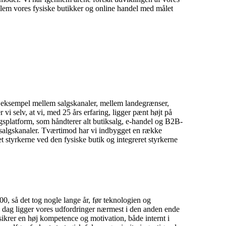
lem vores fysiske butikker og online handel med målet
or eksempel mellem salgskanaler, mellem landegrænser,
vi selv, at vi, med 25 års erfaring, ligger pænt højt på
gsplatform, som håndterer alt butiksalg, e-handel og B2B-
e salgskanaler. Tværtimod har vi indbygget en række
 styrkerne ved den fysiske butik og integreret styrkerne
00, så det tog nogle lange år, før teknologien og
i dag ligger vores udfordringer nærmest i den anden ende
 sikrer en høj kompetence og motivation, både internt i