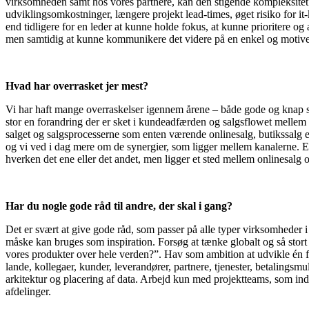
virksomheden samt hos vores partnere, kan den stigende kompleksitet m
udviklingsomkost­ninger, længere projekt lead-times, øget risiko for it-k
end tidligere for en leder at kunne holde fokus, at kunne prioritere og
men samtidig at kunne kommunikere det videre på en enkel og motiver
Hvad har overrasket jer mest?
Vi har haft mange overraskelser igennem årene – både gode og knap så 
stor en forandring der er sket i kunde­adfærden og salgsflowet mellem o
salget og salgs­processerne som enten værende onlinesalg, butikssalg e
og vi ved i dag mere om de synergier, som ligger mellem kanalerne. 
hverken det ene eller det andet, men ligger et sted mellem onlinesalg o
Har du nogle gode råd til andre, der skal i gang?
Det er svært at give gode råd, som passer på alle typer virksomheder i
måske kan bruges som inspiration. Forsøg at tænke globalt og så stort 
vores produkter over hele verden?”. Hav som ambition at udvikle én fæ
lande, kollegaer, kunder, leverandører, partnere, tjenester, betalings­m
arkitektur og placering af data. Arbejd kun med projektteams, som inde
afdelinger.