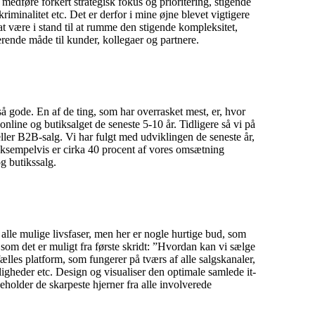
edføre forkert strategisk fokus og prioritering, stigende
riminalitet etc. Det er derfor i mine øjne blevet vigtigere
 at være i stand til at rumme den stigende kompleksitet,
ende måde til kunder, kollegaer og partnere.
gode. En af de ting, som har over­rasket mest, er, hvor
nline og butiksalget de seneste 5-10 år. Tidligere så vi på
ller B2B-salg. Vi har fulgt med udviklingen de seneste år,
Eksempelvis er cirka 40 procent af vores omsætning
g butikssalg.
 alle mulige livsfaser, men her er nogle hurtige bud, som
som det er muligt fra første skridt: ”Hvordan kan vi sælge
lles platform, som fungerer på tværs af alle salgskanaler,
uligheder etc. Design og visualiser den optimale samlede it-
holder de skarpeste hjerner fra alle involverede