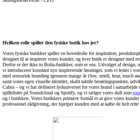
Stillingsbeskrivelse / CEO
Hvilken rolle spiller den fysiske butik hos jer?
Vores fysiske butikker spiller en hovedrolle for inspiration, produktop
designet til at inspirere vores kunder, og hver butik er designet med r
Derfor er der ikke to Bolia-butikker, som er ens. Udvalget af design, m
vi introducerer konstant nye inspirerende løsninger, som vi tester i vor
med sensorisk branding igennem mange år (See, smell, hear, touch and 
samt vores egen visuelle identitet, skabt taktile berøringspunkter, u
Cabra – og vi har defineret lyduniverset for vores brand i samarbejde
spillelister på Sound­cloud og Spotify, og vi sælger vores duft som
ro
og i butikken. Vores butikkers primære formål er at give vores kunder e
professionel rådgivning, der hjælper kunden med at købe de helt rette