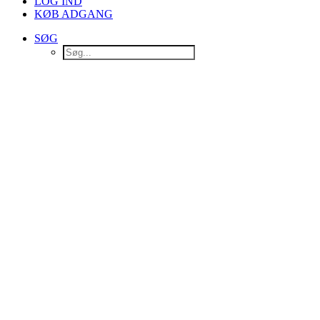
LOG IND
KØB ADGANG
SØG