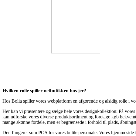
Hvilken rolle spiller netbutikken hos jer?
Hos Bolia spiller vores webplatform en afgørende og alsidig rolle i v
Her kan vi præsentere og sælge hele vores designkollektion: På vores w
kan udforske vores diverse produktsortiment og foretage køb bekvemt 
mange skønne fordele, men er begrænsede i forhold til plads, åbningst
Den fungerer som POS for vores butiksperso­nale: Vores hjemmeside 