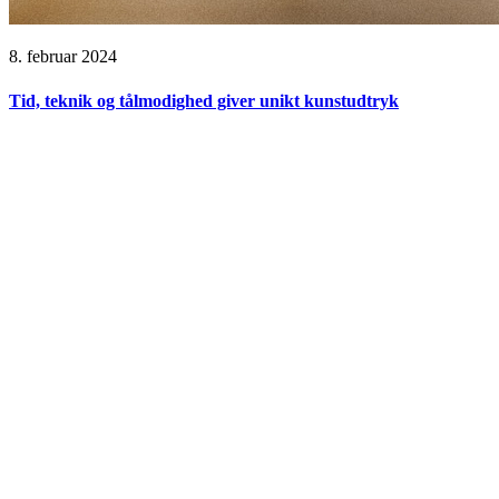
8. februar 2024
Tid, teknik og tålmodighed giver unikt kunstudtryk