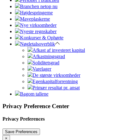
Personer i branchen
Branchen netop nu
Højdespringerne
Maveplaskerne
Nye virksomheder
Nyeste regnskaber
Konkurser & Ophørte
Nøgletalsoverblik
Afkast af investeret kapital
Afkastningsgrad
Soliditetsgrad
Varelager
De største virksomheder
Egenkapitalforrentning
Primær resultat pr. ansat
Bagom tallene
Privacy Preference Center
Privacy Preferences
×