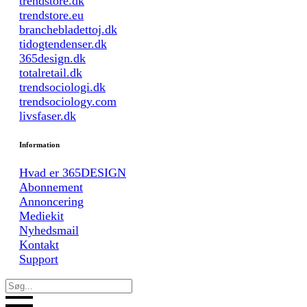
trendstore.dk
trendstore.eu
branchebladettoj.dk
tidogtendenser.dk
365design.dk
totalretail.dk
trendsociologi.dk
trendsociology.com
livsfaser.dk
Information
Hvad er 365DESIGN
Abonnement
Annoncering
Mediekit
Nyhedsmail
Kontakt
Support