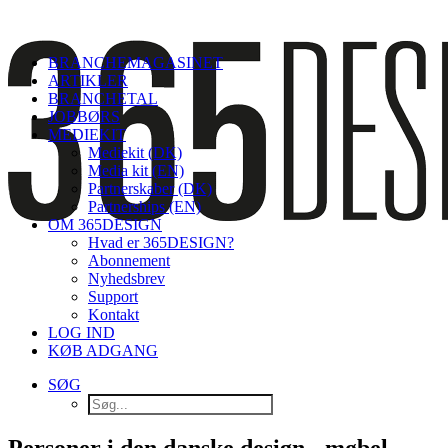
BRANCHEMAGASINET
ARTIKLER
BRANCHETAL
JOBBØRS
MEDIEKIT
Mediekit (DK)
Media kit (EN)
Partnerskaber (DK)
Partnerships (EN)
OM 365DESIGN
Hvad er 365DESIGN?
Abonnement
Nyhedsbrev
Support
Kontakt
LOG IND
KØB ADGANG
SØG
Personer i den danske design-, møbel-