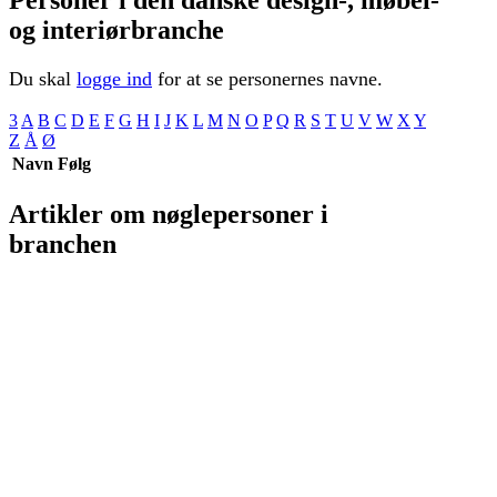
og interiørbranche
Du skal
logge ind
for at se personernes navne.
3
A
B
C
D
E
F
G
H
I
J
K
L
M
N
O
P
Q
R
S
T
U
V
W
X
Y
Z
Å
Ø
Navn
Følg
Artikler om nøglepersoner i
branchen