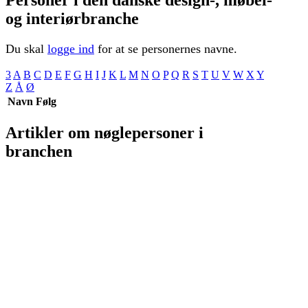
og interiørbranche
Du skal
logge ind
for at se personernes navne.
3
A
B
C
D
E
F
G
H
I
J
K
L
M
N
O
P
Q
R
S
T
U
V
W
X
Y
Z
Å
Ø
Navn
Følg
Artikler om nøglepersoner i
branchen