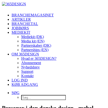
BRANCHEMAGASINET
ARTIKLER
BRANCHETAL
JOBBØRS
MEDIEKIT
Mediekit (DK)
Media kit (EN)
Partnerskaber (DK)
Partnerships (EN)
OM 365DESIGN
Hvad er 365DESIGN?
Abonnement
Nyhedsbrev
Support
Kontakt
LOG IND
KØB ADGANG
SØG
Personer i den danske design-, møbel-