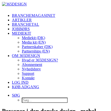
BRANCHEMAGASINET
ARTIKLER
BRANCHETAL
JOBBØRS
MEDIEKIT
Mediekit (DK)
Media kit (EN)
Partnerskaber (DK)
Partnerships (EN)
OM 365DESIGN
Hvad er 365DESIGN?
Abonnement
Nyhedsbrev
Support
Kontakt
LOG IND
KØB ADGANG
SØG
Personer i den danske design-, møbel-