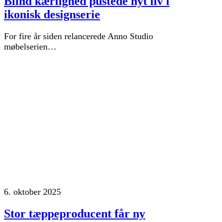
Blind kærlighed pustede nyt liv i
ikonisk designserie
For fire år siden relancerede Anno Studio
møbelserien…
6. oktober 2025
Stor tæppeproducent får ny