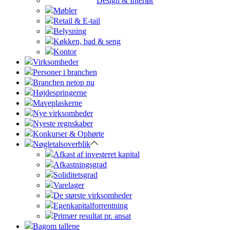
Design & Interiør
Møbler
Retail & E-tail
Belysning
Køkken, bad & seng
Kontor
Virksomheder
Personer i branchen
Branchen netop nu
Højdespringerne
Maveplaskerne
Nye virksomheder
Nyeste regnskaber
Konkurser & Ophørte
Nøgletalsoverblik
Afkast af investeret kapital
Afkastningsgrad
Soliditetsgrad
Varelager
De største virksomheder
Egenkapitalforrentning
Primær resultat pr. ansat
Bagom tallene