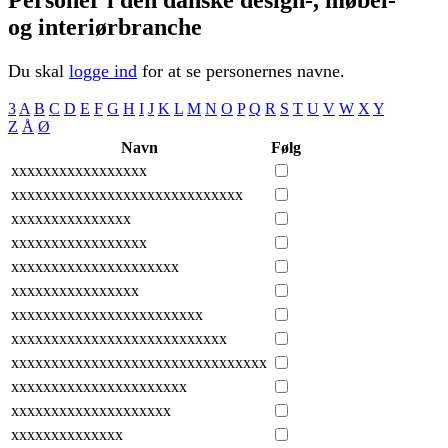
og interiørbranche
Du skal
logge ind
for at se personernes navne.
3
A
B
C
D
E
F
G
H
I
J
K
L
M
N
O
P
Q
R
S
T
U
V
W
X
Y
Z
Å
Ø
Navn
Følg
xxxxxxxxxxxxxxxxx
xxxxxxxxxxxxxxxxxxxxxxxxxxxxx
xxxxxxxxxxxxxxx
xxxxxxxxxxxxxxxxx
xxxxxxxxxxxxxxxxxxxxx
xxxxxxxxxxxxxxxx
xxxxxxxxxxxxxxxxxxxxxxxx
xxxxxxxxxxxxxxxxxxxxxxxxxxx
xxxxxxxxxxxxxxxxxxxxxxxxxxxxxxxx
xxxxxxxxxxxxxxxxxxxxxx
xxxxxxxxxxxxxxxxxxxx
xxxxxxxxxxxxxx